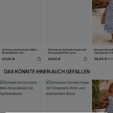
Schwarzes Kurzarm Mini-
Schwarze Gerade Hose mit
Blaues Ärmel
Strandkleid mit
Ornament-Print und
Verziertes V-
Spitzenbesaz
elastischem Bund
Midi-Trägerkl
43,00 €
39,00 €
38,00 €
47,
DAS KÖNNTE IHNEN AUCH GEFALLEN