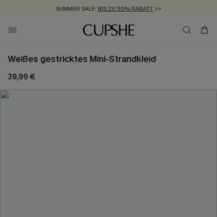
SUMMER SALE:
BIS ZU 50% RABATT
>>
ZUM NEWSLETTER:
KOSTENLOSER VERSAND AB 89 €
BIS ZU -20% EXTRA ERHALTEN
>>
>>
Weißes gestricktes Mini-Strandkleid
39,99 €