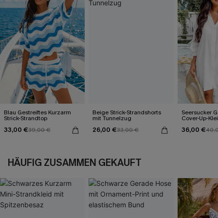
Blau Gestreiftes Kurzarm
Beige Strick-Strandshorts
Seersucker G
Strick-Strandtop
mit Tunnelzug
Cover-Up-Kle
33,00 €
26,00 €
36,00 €
39,00 €
33,00 €
40,
HÄUFIG ZUSAMMEN GEKAUFT