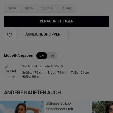
S(36)
M(38)
L(40/42)
XL(44)
BENACHRICHTIGEN
ÄHNLICHE SHOPPEN
Modell-Angaben
CM
IN
Das Model trägt die Größe:
S
Größe:
173 cm
Brust:
79 cm
Taille:
61 cm
Hüfte:
89 cm
ANDERE KAUFTEN AUCH