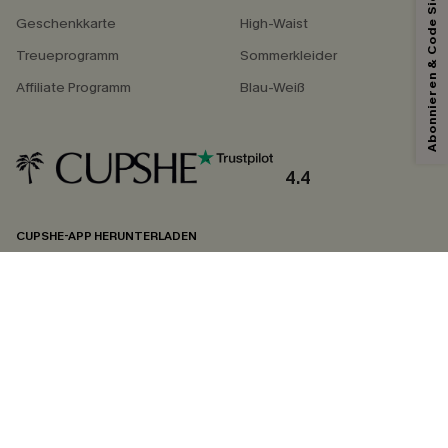
Abonnieren & Code Sichern
Geschenkkarte
High-Waist
Treueprogramm
Sommerkleider
Affiliate Programm
Blau-Weiß
4.4
CUPSHE-APP HERUNTERLADEN
FOLGEN SIE UNS AUF