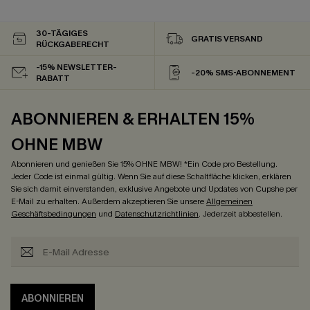
30-TÄGIGES
GRATIS VERSAND
RÜCKGABERECHT
-15% NEWSLETTER-
-20% SMS-ABONNEMENT
RABATT
ABONNIEREN & ERHALTEN 15%
OHNE MBW
Abonnieren und genießen Sie 15% OHNE MBW! *Ein Code pro Bestellung.
Jeder Code ist einmal gültig. Wenn Sie auf diese Schaltfläche klicken, erklären
Sie sich damit einverstanden, exklusive Angebote und Updates von Cupshe per
E-Mail zu erhalten. Außerdem akzeptieren Sie unsere
Allgemeinen
Geschäftsbedingungen
und
Datenschutzrichtlinien
. Jederzeit abbestellen.
ABONNIEREN