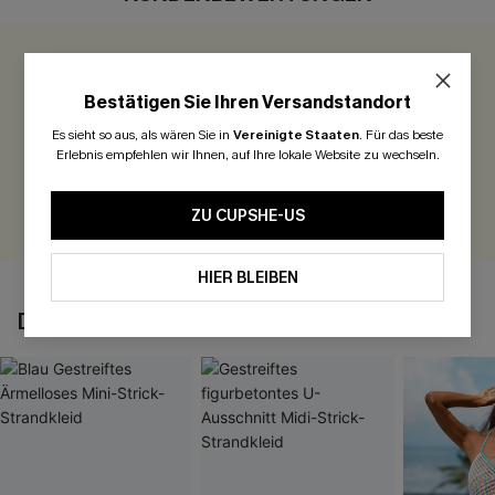
0.0
Bestätigen Sie Ihren Versandstandort
Seien Sie der Erste, der bewertet
Es sieht so aus, als wären Sie in
Vereinigte Staaten
.
Für das beste
Erlebnis empfehlen wir Ihnen, auf Ihre lokale Website zu wechseln.
300 Punkte für Ihre Bewertung!
BEWERTEN
ZU CUPSHE-US
HIER BLEIBEN
DAS KÖNNTE IHNEN AUCH GEFALLEN