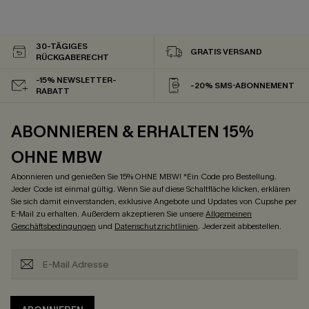
30-TÄGIGES
GRATIS VERSAND
RÜCKGABERECHT
-15% NEWSLETTER-
-20% SMS-ABONNEMENT
RABATT
ABONNIEREN & ERHALTEN 15%
OHNE MBW
Abonnieren und genießen Sie 15% OHNE MBW! *Ein Code pro Bestellung.
Jeder Code ist einmal gültig. Wenn Sie auf diese Schaltfläche klicken, erklären
Sie sich damit einverstanden, exklusive Angebote und Updates von Cupshe per
E-Mail zu erhalten. Außerdem akzeptieren Sie unsere
Allgemeinen
Geschäftsbedingungen
und
Datenschutzrichtlinien
. Jederzeit abbestellen.