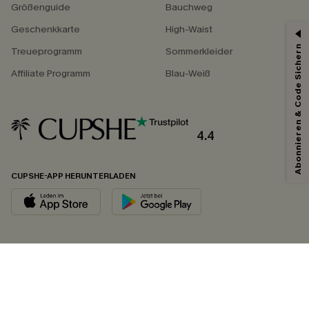
Größenguide
Bauchweg
Geschenkkarte
High-Waist
Abonnieren & Code Sichern
Treueprogramm
Sommerkleider
Affiliate Programm
Blau-Weiß
4.4
CUPSHE-APP HERUNTERLADEN
FOLGEN SIE UNS AUF