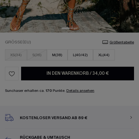
GRÖSSE(EU)
Größentabelle
XS(34)
S(36)
M(38)
L(40/42)
XL(44)
IN DEN WARENKORB
/
34,00 €
Sunchaser erhalten ca.
170
Punkte.
Details ansehen
KOSTENLOSER VERSAND AB 89 €
RÜCKGABE & UMTAUSCH