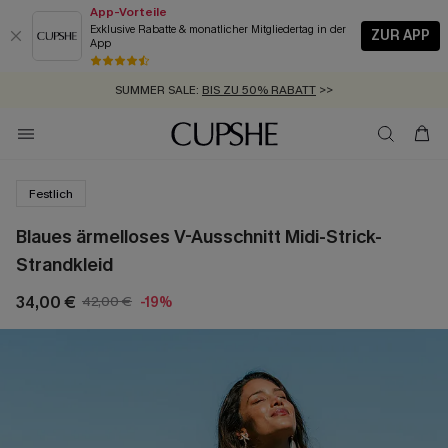
App-Vorteile
Exklusive Rabatte & monatlicher Mitgliedertag in der
ZUR APP
App
GRATIS MASSBAND MIT JEDEM SCHNELLVERSAND-ARTIKEL >>
SUMMER SALE:
BIS ZU 50% RABATT
>>
ZUM NEWSLETTER:
KOSTENLOSER VERSAND AB 89 €
BIS ZU -20% EXTRA ERHALTEN
>>
>>
Festlich
Blaues ärmelloses V-Ausschnitt Midi-Strick-
Strandkleid
34,00 €
42,00 €
-19%