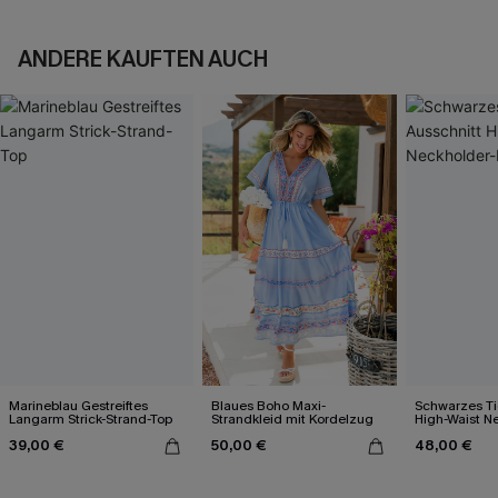
ANDERE KAUFTEN AUCH
Marineblau Gestreiftes
Blaues Boho Maxi-
Schwarzes Ti
Langarm Strick-Strand-Top
Strandkleid mit Kordelzug
High-Waist N
Bikini-Set
39,00 €
50,00 €
48,00 €