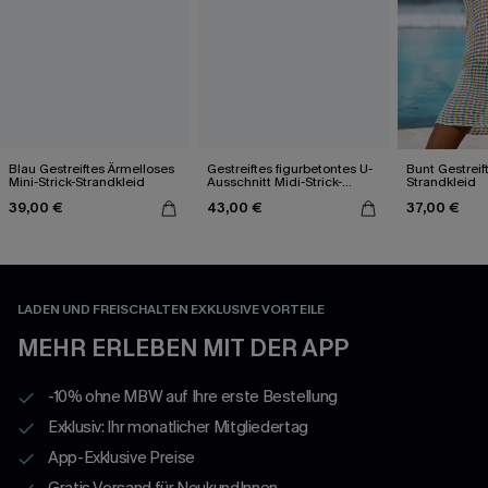
Blau Gestreiftes Ärmelloses
Gestreiftes figurbetontes U-
Bunt Gestreift
Mini-Strick-Strandkleid
Ausschnitt Midi-Strick-
Strandkleid
Strandkleid
39,00 €
43,00 €
37,00 €
LADEN UND FREISCHALTEN EXKLUSIVE VORTEILE
MEHR ERLEBEN MIT DER APP
-10% ohne MBW auf Ihre erste Bestellung
Exklusiv: Ihr monatlicher Mitgliedertag
App-Exklusive Preise
Gratis Versand für NeukundInnen