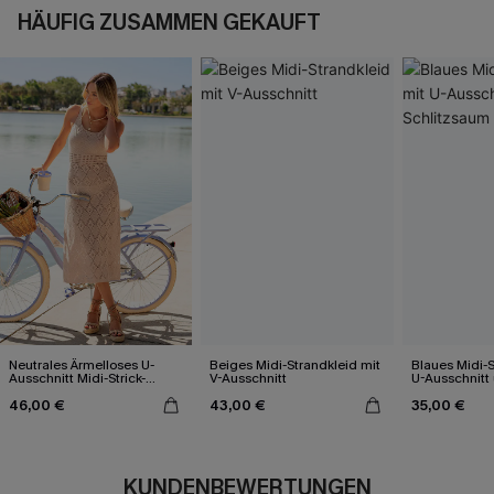
HÄUFIG ZUSAMMEN GEKAUFT
Neutrales Ärmelloses U-
Beiges Midi-Strandkleid mit
Blaues Midi-S
Ausschnitt Midi-Strick-
V-Ausschnitt
U-Ausschnitt
Strandkleid
Schlitzsaum
46,00 €
43,00 €
35,00 €
KUNDENBEWERTUNGEN