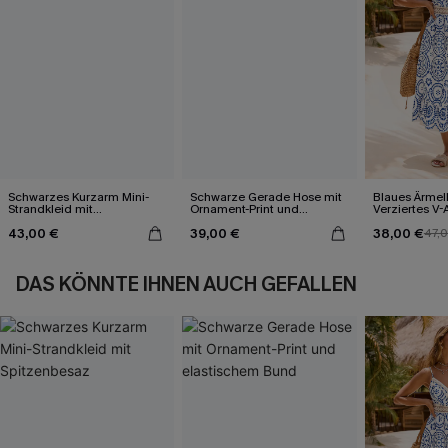
Schwarzes Kurzarm Mini-
Schwarze Gerade Hose mit
Blaues Ärmel
Strandkleid mit
Ornament-Print und
Verziertes V-
Spitzenbesaz
elastischem Bund
Midi-Trägerkl
43,00 €
39,00 €
38,00 €
47,
DAS KÖNNTE IHNEN AUCH GEFALLEN