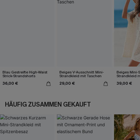
Blau Gestreifte High-Waist
Beiges V-Ausschnitt Mini-
Beiges Mini-S
Strick-Strandshorts
Strandkleid mit Taschen
Strandkleid m
Saum
36,00 €
29,00 €
39,00 €
HÄUFIG ZUSAMMEN GEKAUFT