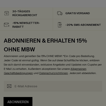
30-TÄGIGES
GRATIS VERSAND
RÜCKGABERECHT
-15% NEWSLETTER-
-20% SMS-ABONNEMENT
RABATT
ABONNIEREN & ERHALTEN 15%
OHNE MBW
Abonnieren und genießen Sie 15% OHNE MBW! *Ein Code pro Bestellung.
Jeder Code ist einmal gültig. Wenn Sie auf diese Schaltfläche klicken, erklären
Sie sich damit einverstanden, exklusive Angebote und Updates von Cupshe per
E-Mail zu erhalten. Außerdem akzeptieren Sie unsere
Allgemeinen
Geschäftsbedingungen
und
Datenschutzrichtlinien
. Jederzeit abbestellen.
ABONNIEREN