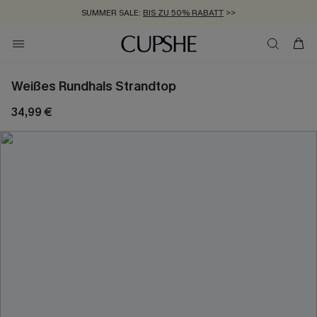
SUMMER SALE:
BIS ZU 50% RABATT
>>
ZUM NEWSLETTER:
KOSTENLOSER VERSAND AB 89 €
BIS ZU -20% EXTRA ERHALTEN
>>
>>
Weißes Rundhals Strandtop
34,99 €