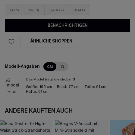
S(36)
M(38)
L(40/42)
XL(44)
BENACHRICHTIGEN
ÄHNLICHE SHOPPEN
Modell-Angaben
CM
IN
Das Model trägt die Größe:
S
Größe:
165 cm
Brust:
77 cm
Taille:
61 cm
Hüfte:
81 cm
ANDERE KAUFTEN AUCH