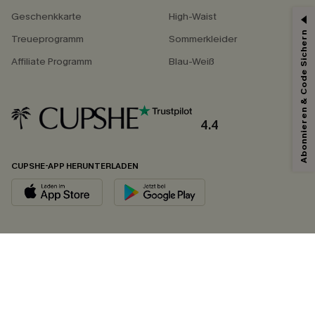
Geschenkkarte
High-Waist
Abonnieren & Code Sichern
Treueprogramm
Sommerkleider
Affiliate Programm
Blau-Weiß
4.4
CUPSHE-APP HERUNTERLADEN
FOLGEN SIE UNS AUF