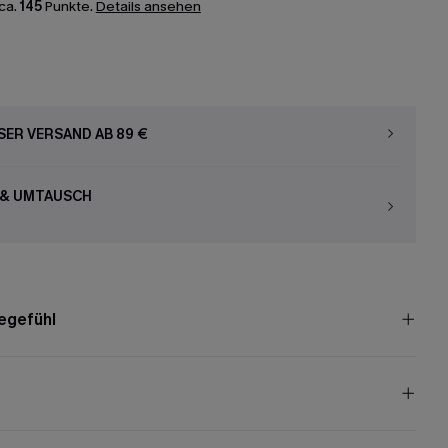
ca.
145
Punkte.
Details ansehen
ER VERSAND AB 89 €
 & UMTAUSCH
egefühl