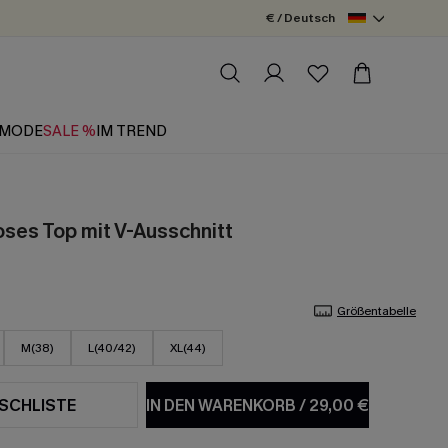
€ / Deutsch
MODE
SALE %
IM TREND
oses Top mit V-Ausschnitt
Größentabelle
M(38)
L(40/42)
XL(44)
SCHLISTE
IN DEN WARENKORB
/
29,00 €