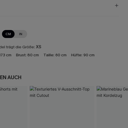
CM
IN
el trägt die Größe:
XS
173 cm
Brust:
80 cm
Taille:
60 cm
Hüfte:
90 cm
EN AUCH