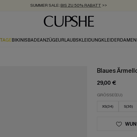
ZUM NEWSLETTER:
BIS ZU -20% EXTRA ERHALTEN
>>
KOSTENLOSER VERSAND AB 89 €
>>
KTAGE
BIKINIS
BADEANZÜGE
URLAUBSKLEIDUNG
KLEIDER
DAMEN
Blaues Ärmell
29,00 €
GRÖSSE(EU)
XS(34)
S(36)
WUN