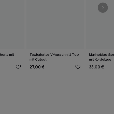
orts mit
Texturiertes V-Ausschnitt-Top
Marineblau Gest
mit Cutout
mit Kordelzug
27,00 €
33,00 €