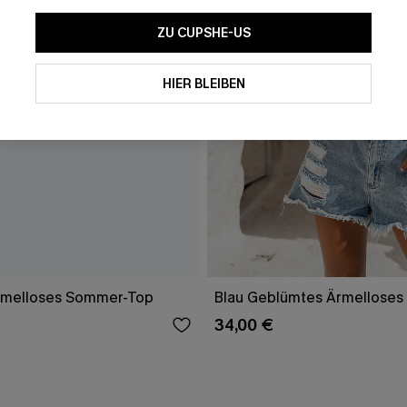
ZU CUPSHE-US
HIER BLEIBEN
rmelloses Sommer-Top
Blau Geblümtes Ärmelloses
34,00 €