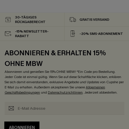
30-TÄGIGES
GRATIS VERSAND
RÜCKGABERECHT
-15% NEWSLETTER-
-20% SMS-ABONNEMENT
RABATT
ABONNIEREN & ERHALTEN 15%
OHNE MBW
Abonnieren und genießen Sie 15% OHNE MBW! *Ein Code pro Bestellung.
Jeder Code ist einmal gültig. Wenn Sie auf diese Schaltfläche klicken, erklären
Sie sich damit einverstanden, exklusive Angebote und Updates von Cupshe per
E-Mail zu erhalten. Außerdem akzeptieren Sie unsere
Allgemeinen
Geschäftsbedingungen
und
Datenschutzrichtlinien
. Jederzeit abbestellen.
ABONNIEREN