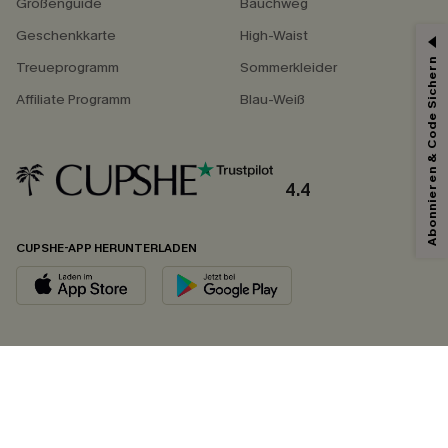
Größenguide
Bauchweg
Geschenkkarte
High-Waist
Abonnieren & Code Sichern
Treueprogramm
Sommerkleider
Affiliate Programm
Blau-Weiß
4.4
CUPSHE-APP HERUNTERLADEN
FOLGEN SIE UNS AUF