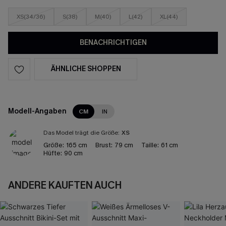
XS(34/36)
S(38)
M(40)
L(42)
XL(44)
BENACHRICHTIGEN
ÄHNLICHE SHOPPEN
Modell-Angaben
CM
IN
Das Model trägt die Größe:
XS
Größe:
165 cm
Brust:
79 cm
Taille:
61 cm
Hüfte:
90 cm
ANDERE KAUFTEN AUCH