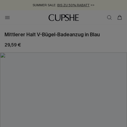
SUMMER SALE:
BIS ZU 50% RABATT
>>
ZUM NEWSLETTER:
KOSTENLOSER VERSAND AB 89 €
BIS ZU -20% EXTRA ERHALTEN
>>
>>
Mittlerer Halt V-Bügel-Badeanzug in Blau
29,59 €