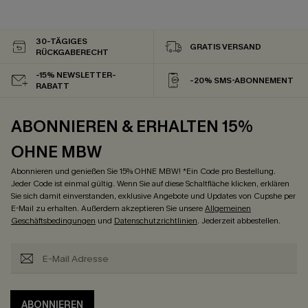
30-TÄGIGES
GRATIS VERSAND
RÜCKGABERECHT
-15% NEWSLETTER-
-20% SMS-ABONNEMENT
RABATT
ABONNIEREN & ERHALTEN 15%
OHNE MBW
Abonnieren und genießen Sie 15% OHNE MBW! *Ein Code pro Bestellung.
Jeder Code ist einmal gültig. Wenn Sie auf diese Schaltfläche klicken, erklären
Sie sich damit einverstanden, exklusive Angebote und Updates von Cupshe per
E-Mail zu erhalten. Außerdem akzeptieren Sie unsere
Allgemeinen
Geschäftsbedingungen
und
Datenschutzrichtlinien
. Jederzeit abbestellen.
ABONNIEREN