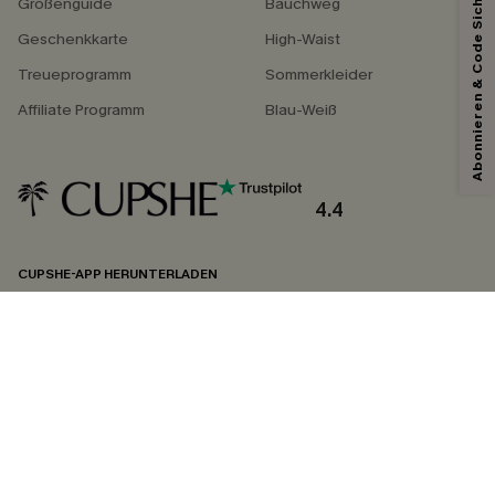
Abonnieren & Code Sichern
Größenguide
Bauchweg
Geschenkkarte
High-Waist
Treueprogramm
Sommerkleider
Affiliate Programm
Blau-Weiß
4.4
CUPSHE-APP HERUNTERLADEN
FOLGEN SIE UNS AUF