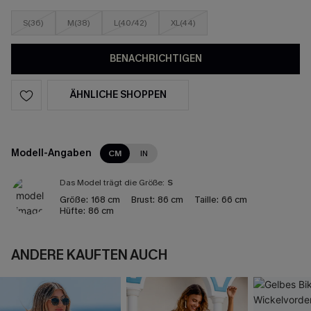
S(36)
M(38)
L(40/42)
XL(44)
BENACHRICHTIGEN
ÄHNLICHE SHOPPEN
Modell-Angaben
CM
IN
Das Model trägt die Größe:
S
Größe:
168 cm
Brust:
86 cm
Taille:
66 cm
Hüfte:
86 cm
ANDERE KAUFTEN AUCH