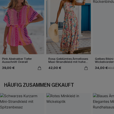
Pink Abstrakter Tiefer
Rosa Geblümtes Ärmelloses
Gelbes Bikini
Ausschnitt Overall
Maxi-Strandkleid mit hohem
Wickelvorder
Ausschnitt
Rückenbind
39,00 €
42,00 €
34,00 €
43,
HÄUFIG ZUSAMMEN GEKAUFT