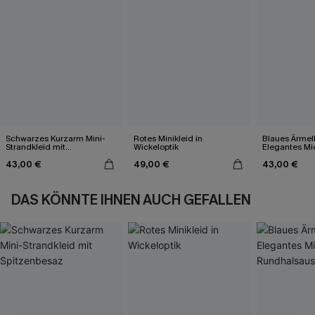
Schwarzes Kurzarm Mini-
Rotes Minikleid in
Blaues Ärmel
Strandkleid mit
Wickeloptik
Elegantes Mid
Spitzenbesaz
Rundhalsauss
43,00 €
49,00 €
43,00 €
DAS KÖNNTE IHNEN AUCH GEFALLEN