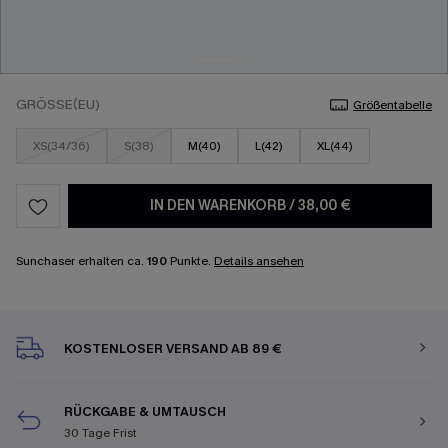
GRÖSSE(EU)
Größentabelle
XS(34/36)
S(38)
M(40)
L(42)
XL(44)
IN DEN WARENKORB
/
38,00 €
Sunchaser erhalten ca.
190
Punkte.
Details ansehen
KOSTENLOSER VERSAND AB 89 €
RÜCKGABE & UMTAUSCH
30 Tage Frist