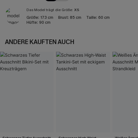
Das Model trägt die Größe:
XS
Größe:
173 cm
Brust:
85 cm
Taille:
60 cm
Hüfte:
90 cm
ANDERE KAUFTEN AUCH
Schwarzes Tiefer Ausschnitt
Schwarzes High-Waist
Weißes Ärmel