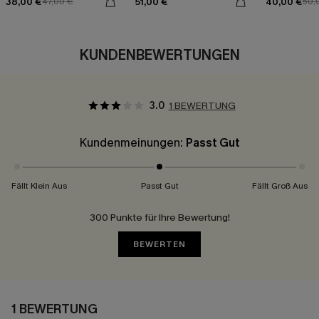
38,00 €
51,00 €
40,00 €
47,00 €
50,
KUNDENBEWERTUNGEN
3.0
1 BEWERTUNG
Kundenmeinungen:
Passt Gut
Fällt Klein Aus
Passt Gut
Fällt Groß Aus
300 Punkte für Ihre Bewertung!
BEWERTEN
1 BEWERTUNG