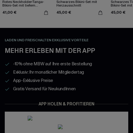
Rotes Neckholder-Tanga-
Schwarzes Bikini-Set mit
Schwarzes Ti
Bikini-Set mit tiefem
Herzausschnitt
Bikini-Set mi
Ausschnitt
41,00 €
45,00 €
45,00 €
LADEN UND FREISCHALTEN EXKLUSIVE VORTEILE
MEHR ERLEBEN MIT DER APP
-10% ohne MBW auf Ihre erste Bestellung
Exklusiv: Ihr monatlicher Mitgliedertag
App-Exklusive Preise
Gratis Versand für NeukundInnen
APP HOLEN & PROFITIEREN