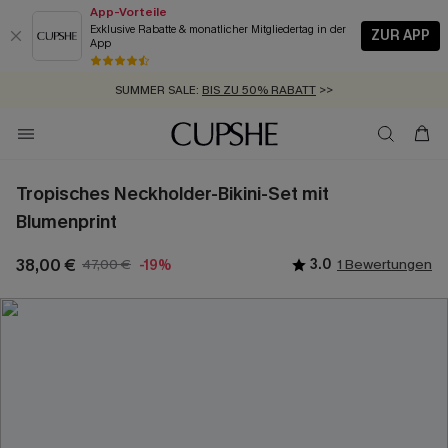
App-Vorteile
Exklusive Rabatte & monatlicher Mitgliedertag in der
ZUR APP
App
GRATIS MASSBAND MIT JEDEM SCHNELLVERSAND-ARTIKEL >>
SUMMER SALE:
BIS ZU 50% RABATT
>>
ZUM NEWSLETTER:
BIS ZU -20% EXTRA ERHALTEN
>>
KOSTENLOSER VERSAND AB 89 €
>>
Tropisches Neckholder-Bikini-Set mit
Blumenprint
38,00 €
47,00 €
3.0
1 Bewertungen
-19%