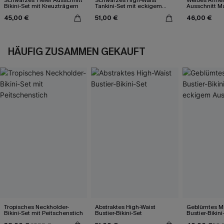
Bikini-Set mit Kreuzträgern
Tankini-Set mit eckigem
Ausschnitt Ma
Ausschnitt
45,00 €
51,00 €
46,00 €
HÄUFIG ZUSAMMEN GEKAUFT
Tropisches Neckholder-
Abstraktes High-Waist
Geblümtes Mi
Bikini-Set mit Peitschenstich
Bustier-Bikini-Set
Bustier-Bikini
eckigem Auss