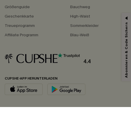
Größenguide
Bauchweg
Geschenkkarte
High-Waist
Abonnieren & Code Sichern
Treueprogramm
Sommerkleider
Affiliate Programm
Blau-Weiß
4.4
CUPSHE-APP HERUNTERLADEN
FOLGEN SIE UNS AUF