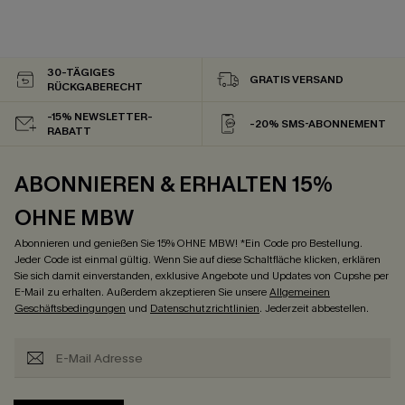
30-TÄGIGES
GRATIS VERSAND
RÜCKGABERECHT
-15% NEWSLETTER-
-20% SMS-ABONNEMENT
RABATT
ABONNIEREN & ERHALTEN 15%
OHNE MBW
Abonnieren und genießen Sie 15% OHNE MBW! *Ein Code pro Bestellung.
Jeder Code ist einmal gültig. Wenn Sie auf diese Schaltfläche klicken, erklären
Sie sich damit einverstanden, exklusive Angebote und Updates von Cupshe per
E-Mail zu erhalten. Außerdem akzeptieren Sie unsere
Allgemeinen
Geschäftsbedingungen
und
Datenschutzrichtlinien
. Jederzeit abbestellen.