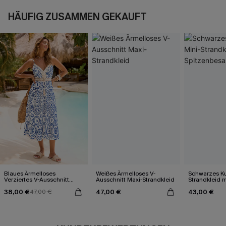
HÄUFIG ZUSAMMEN GEKAUFT
Blaues Ärmelloses
Weißes Ärmelloses V-
Schwarzes Ku
Verziertes V-Ausschnitt
Ausschnitt Maxi-Strandkleid
Strandkleid m
Midi-Trägerkleid
Spitzenbesa
38,00 €
47,00 €
43,00 €
47,00 €