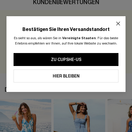
KUNDENBEWERTUNGEN
0.0
Bestätigen Sie Ihren Versandstandort
Seien Sie der Erste, der bewertet
Es sieht so aus, als wären Sie in
Vereinigte Staaten
.
Für das beste
Erlebnis empfehlen wir Ihnen, auf Ihre lokale Website zu wechseln.
300 Punkte für Ihre Bewertung!
BEWERTEN
ZU CUPSHE-US
HIER BLEIBEN
DAS KÖNNTE IHNEN AUCH GEFALLEN