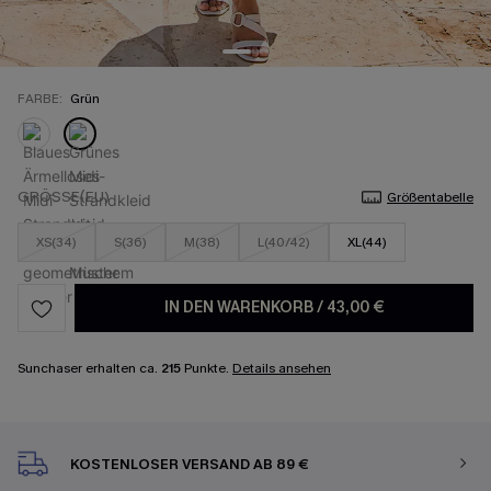
FARBE:
Grün
GRÖSSE(EU)
Größentabelle
XS(34)
S(36)
M(38)
L(40/42)
XL(44)
IN DEN WARENKORB
/
43,00 €
Sunchaser erhalten ca.
215
Punkte.
Details ansehen
KOSTENLOSER VERSAND AB 89 €