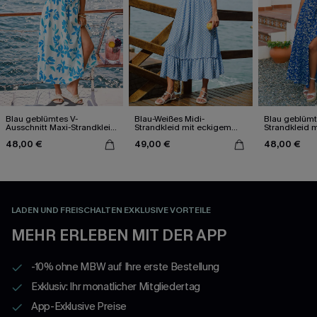
Blau geblümtes V-
Blau-Weißes Midi-
Blau geblümt
Ausschnitt Maxi-Strandkleid
Strandkleid mit eckigem
Strandkleid m
mit Keyhole-Detail
Ausschnitt
Detail
48,00 €
49,00 €
48,00 €
LADEN UND FREISCHALTEN EXKLUSIVE VORTEILE
MEHR ERLEBEN MIT DER APP
-10% ohne MBW auf Ihre erste Bestellung
Exklusiv: Ihr monatlicher Mitgliedertag
App-Exklusive Preise