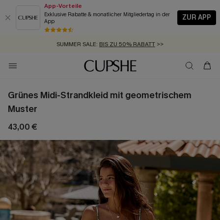
App-Vorteile
Exklusive Rabatte & monatlicher Mitgliedertag in der
ZUR APP
App
GRATIS MASSBAND MIT JEDEM SCHNELLVERSAND-ARTIKEL >>
SUMMER SALE:
BIS ZU 50% RABATT
>>
ZUM NEWSLETTER:
KOSTENLOSER VERSAND AB 89 €
BIS ZU -20% EXTRA ERHALTEN
>>
>>
Grünes Midi-Strandkleid mit geometrischem
Muster
43,00 €