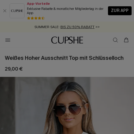
App-Vorteile
Exklusive Rabatte & monatlicher Mitgliedertag in der
ZUR APP
App
GRATIS MASSBAND MIT JEDEM SCHNELLVERSAND-ARTIKEL >>
SUMMER SALE:
BIS ZU 50% RABATT
>>
ZUM NEWSLETTER:
KOSTENLOSER VERSAND AB 89 €
BIS ZU -20% EXTRA ERHALTEN
>>
>>
Weißes Hoher Ausschnitt Top mit Schlüsselloch
29,00 €