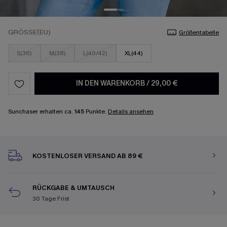
GRÖSSE(EU)
Größentabelle
S(36)
M(38)
L(40/42)
XL(44)
IN DEN WARENKORB
/
29,00 €
Sunchaser erhalten ca.
145
Punkte.
Details ansehen
KOSTENLOSER VERSAND AB 89 €
RÜCKGABE & UMTAUSCH
30 Tage Frist