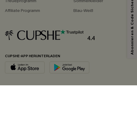
Abonnieren & Code Sichern
Treueprogramm
Sommerkleider
Affiliate Programm
Blau-Weiß
4.4
CUPSHE-APP HERUNTERLADEN
FOLGEN SIE UNS AUF
©2026 CUPSHE DEUTSCHLAND