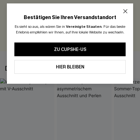
Seien Sie der Erste, der bewertet
Bestätigen Sie Ihren Versandstandort
300 Punkte für Ihre Bewertung!
Es sieht so aus, als wären Sie in
Vereinigte Staaten
.
Für das beste
Erlebnis empfehlen wir Ihnen, auf Ihre lokale Website zu wechseln.
BEWERTEN
ZU CUPSHE-US
HIER BLEIBEN
DAS KÖNNTE IHNEN AUCH GEFALLEN