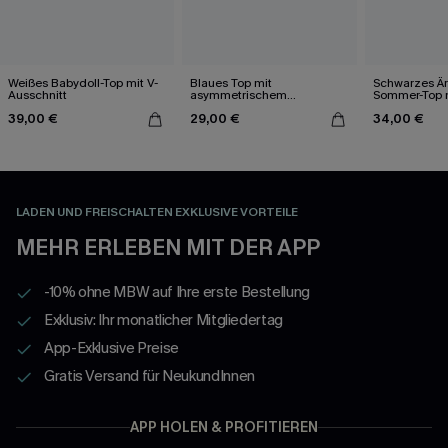
Weißes Babydoll-Top mit V-
Blaues Top mit
Schwarzes Är
Ausschnitt
asymmetrischem
Sommer-Top m
Ausschnitt und Perlen
Ausschnitt
39,00 €
29,00 €
34,00 €
LADEN UND FREISCHALTEN EXKLUSIVE VORTEILE
MEHR ERLEBEN MIT DER APP
-10% ohne MBW auf Ihre erste Bestellung
Exklusiv: Ihr monatlicher Mitgliedertag
App-Exklusive Preise
Gratis Versand für NeukundInnen
APP HOLEN & PROFITIEREN