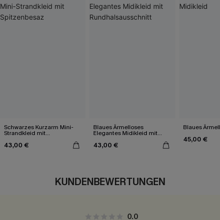
Schwarzes Kurzarm Mini-
Blaues Ärmelloses
Blaues Ärmell
Strandkleid mit
Elegantes Midikleid mit
45,00 €
Spitzenbesaz
Rundhalsausschnitt
43,00 €
43,00 €
KUNDENBEWERTUNGEN
0.0