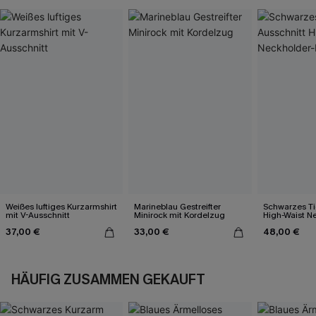
Weißes luftiges Kurzarmshirt
Marineblau Gestreifter
Schwarzes Ti
mit V-Ausschnitt
Minirock mit Kordelzug
High-Waist N
Bikini-Set
37,00 €
33,00 €
48,00 €
HÄUFIG ZUSAMMEN GEKAUFT