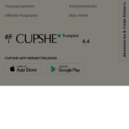
Abonnieren & Code Sichern
Treueprogramm
Sommerkleider
Affiliate Programm
Blau-Weiß
4.4
CUPSHE-APP HERUNTERLADEN
FOLGEN SIE UNS AUF
©2026 CUPSHE DEUTSCHLAND