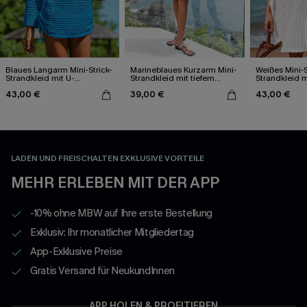
Blaues Langarm Mini-Strick-
Marineblaues Kurzarm Mini-
Weißes Mini-S
Strandkleid mit U-
Strandkleid mit tiefem
Strandkleid m
Ausschnitt
Ausschnitt
Dolmanärme
43,00 €
39,00 €
43,00 €
LADEN UND FREISCHALTEN EXKLUSIVE VORTEILE
MEHR ERLEBEN MIT DER APP
-10% ohne MBW auf Ihre erste Bestellung
Exklusiv: Ihr monatlicher Mitgliedertag
App-Exklusive Preise
Gratis Versand für NeukundInnen
APP HOLEN & PROFITIEREN