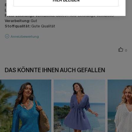
HIER BLEIBEN
Erscheinung:
Sehr zufrieden
Leistung:
Entspricht den Erwartungen
Preis-Leistungs-Verhältnis:
Gutes Preis-Leistungs-Verhältnis
Verarbeitung:
Gut
Stoffqualität:
Gute Qualität
Anreizbewertung
0
DAS KÖNNTE IHNEN AUCH GEFALLEN