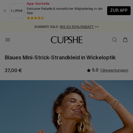
App-Vorteile
Exklusive Rabatte & monatlicher Mitgliedertag in der
ZUR APP
App
GRATIS MASSBAND MIT JEDEM SCHNELLVERSAND-ARTIKEL >>
SUMMER SALE:
BIS ZU 50% RABATT
>>
ZUM NEWSLETTER:
KOSTENLOSER VERSAND AB 89 €
BIS ZU -20% EXTRA ERHALTEN
>>
>>
Blaues Mini-Strick-Strandkleid in Wickeloptik
37,00 €
5.0
1 Bewertungen