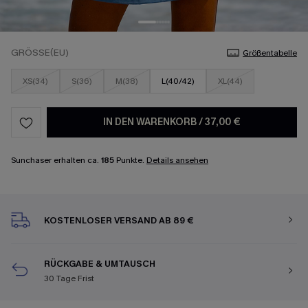
GRÖSSE(EU)
Größentabelle
XS(34)
S(36)
M(38)
L(40/42)
XL(44)
IN DEN WARENKORB
/
37,00 €
Sunchaser erhalten ca.
185
Punkte.
Details ansehen
KOSTENLOSER VERSAND AB 89 €
RÜCKGABE & UMTAUSCH
30 Tage Frist