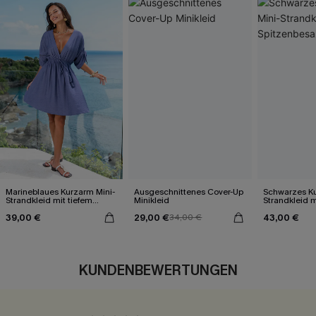
Marineblaues Kurzarm Mini-
Ausgeschnittenes Cover-Up
Schwarzes Ku
Strandkleid mit tiefem
Minikleid
Strandkleid m
Ausschnitt
Spitzenbesa
39,00 €
29,00 €
43,00 €
34,00 €
KUNDENBEWERTUNGEN