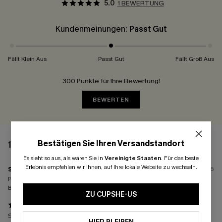
5.0
1 BEWERTUNG
Kundenmeinungen:
Passt Gut
Fällt Klein Aus
Passt Gut
Fällt Groß Aus
300 Punkte für Ihre Bewertung!
BEWERTEN
Bestätigen Sie Ihren Versandstandort
1 BEWERTUNG
Es sieht so aus, als wären Sie in
Vereinigte Staaten
.
Für das beste
Erlebnis empfehlen wir Ihnen, auf Ihre lokale Website zu wechseln.
s****
29/07/2026
Passform:
Passt gut
Bestellte Größen:
L
ZU CUPSHE-US
Super schönes Kleid