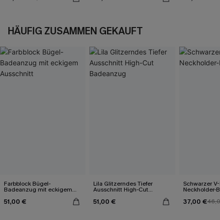
HÄUFIG ZUSAMMEN GEKAUFT
Farbblock Bügel-
Lila Glitzerndes Tiefer
Schwarzer V-
Badeanzug mit eckigem
Ausschnitt High-Cut
Neckholder-
Ausschnitt
Badeanzug
51,00 €
51,00 €
37,00 €
46,