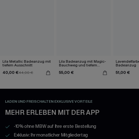
Lila Metallic Badeanzug mit
Lila Badeanzug mit Magic-
Lavendelfarb
tiefem Ausschnitt
Bauchweg und tiefem
Badeanzug
Ausschnitt
40,00 €
55,00 €
51,00 €
44,00 €
LADEN UND FREISCHALTEN EXKLUSIVE VORTEILE
MEHR ERLEBEN MIT DER APP
-10% ohne MBW auf Ihre erste Bestellung
Exklusiv: Ihr monatlicher Mitgliedertag