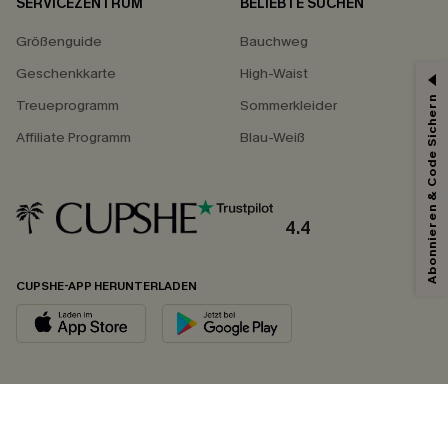
SERVICEZENTRUM
BELIEBTE SUCHEN
Größenguide
Bauchweg
Geschenkkarte
High-Waist
Abonnieren & Code Sichern
Treueprogramm
Sommerkleider
Affiliate Programm
Blau-Weiß
4.4
CUPSHE-APP HERUNTERLADEN
FOLGEN SIE UNS AUF