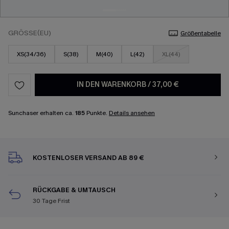
GRÖSSE(EU)
Größentabelle
XS(34/36)
S(38)
M(40)
L(42)
XL(44)
IN DEN WARENKORB
/
37,00 €
Sunchaser erhalten ca.
185
Punkte.
Details ansehen
KOSTENLOSER VERSAND AB 89 €
RÜCKGABE & UMTAUSCH
30 Tage Frist