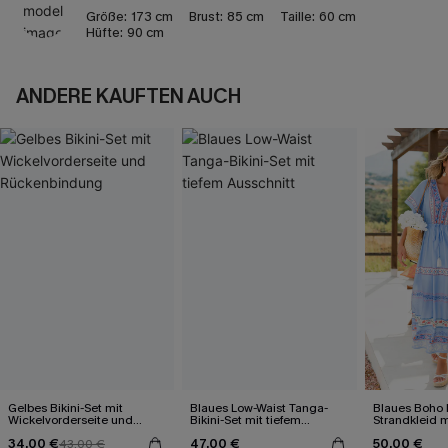
Größe:
173 cm
Brust:
85 cm
Taille:
60 cm
Hüfte:
90 cm
ANDERE KAUFTEN AUCH
Gelbes Bikini-Set mit
Blaues Low-Waist Tanga-
Blaues Boho 
Wickelvorderseite und
Bikini-Set mit tiefem
Strandkleid 
Rückenbindung
Ausschnitt
34,00 €
47,00 €
50,00 €
43,00 €