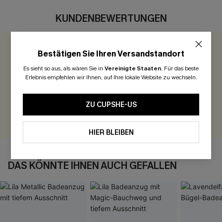
KUNDENBEWERTUNGEN
Bestätigen Sie Ihren Versandstandort
0.0
Es sieht so aus, als wären Sie in
Vereinigte Staaten
.
Für das beste
Erlebnis empfehlen wir Ihnen, auf Ihre lokale Website zu wechseln.
Seien Sie der Erste, der bewertet
300 Punkte für Ihre Bewertung!
ZU CUPSHE-US
BEWERTEN
HIER BLEIBEN
DAS KÖNNTE IHNEN AUCH GEFALLEN