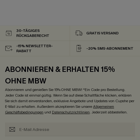
30-TÄGIGES
GRATIS VERSAND
RÜCKGABERECHT
-15% NEWSLETTER-
-20% SMS-ABONNEMENT
RABATT
ABONNIEREN & ERHALTEN 15%
OHNE MBW
Abonnieren und genießen Sie 15% OHNE MBW! *Ein Code pro Bestellung.
Jeder Code ist einmal gültig. Wenn Sie auf diese Schaltfläche klicken, erklären
Sie sich damit einverstanden, exklusive Angebote und Updates von Cupshe per
E-Mail zu erhalten. Außerdem akzeptieren Sie unsere
Allgemeinen
Geschäftsbedingungen
und
Datenschutzrichtlinien
. Jederzeit abbestellen.