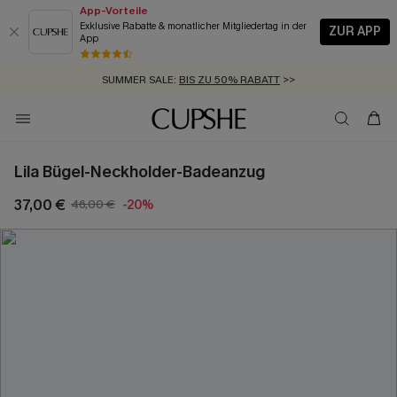
App-Vorteile
Exklusive Rabatte & monatlicher Mitgliedertag in der
ZUR APP
App
GRATIS MASSBAND MIT JEDEM SCHNELLVERSAND-ARTIKEL >>
SUMMER SALE:
BIS ZU 50% RABATT
>>
ZUM NEWSLETTER:
KOSTENLOSER VERSAND AB 89 €
BIS ZU -20% EXTRA ERHALTEN
>>
>>
Lila Bügel-Neckholder-Badeanzug
37,00 €
46,00 €
-20%