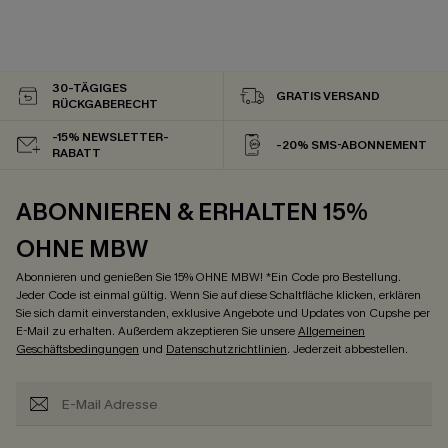
30-TÄGIGES
GRATIS VERSAND
RÜCKGABERECHT
-15% NEWSLETTER-
-20% SMS-ABONNEMENT
RABATT
ABONNIEREN & ERHALTEN 15%
OHNE MBW
Abonnieren und genießen Sie 15% OHNE MBW! *Ein Code pro Bestellung.
Jeder Code ist einmal gültig. Wenn Sie auf diese Schaltfläche klicken, erklären
Sie sich damit einverstanden, exklusive Angebote und Updates von Cupshe per
E-Mail zu erhalten. Außerdem akzeptieren Sie unsere
Allgemeinen
Geschäftsbedingungen
und
Datenschutzrichtlinien
. Jederzeit abbestellen.