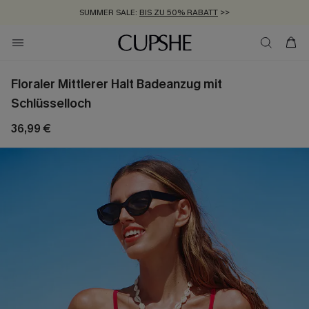
SUMMER SALE:
BIS ZU 50% RABATT
>>
ZUM NEWSLETTER:
KOSTENLOSER VERSAND AB 89 €
BIS ZU -20% EXTRA ERHALTEN
>>
>>
Floraler Mittlerer Halt Badeanzug mit
Schlüsselloch
36,99 €