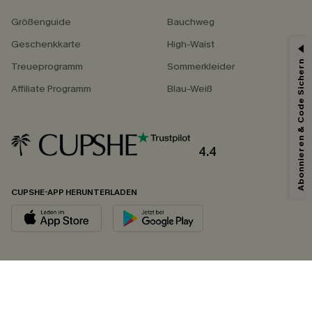
Größenguide
Bauchweg
Geschenkkarte
High-Waist
Abonnieren & Code Sichern
Treueprogramm
Sommerkleider
Affiliate Programm
Blau-Weiß
4.4
CUPSHE-APP HERUNTERLADEN
FOLGEN SIE UNS AUF