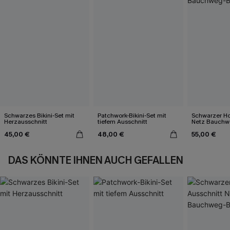
Schwarzes Bikini-Set mit
Patchwork-Bikini-Set mit
Schwarzer Ho
Herzausschnitt
tiefem Ausschnitt
Netz Bauchw
Badeanzug
45,00 €
48,00 €
55,00 €
DAS KÖNNTE IHNEN AUCH GEFALLEN