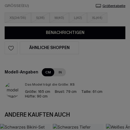
GRÖSSE(EU)
Größentabelle
XS(34/36)
S(38)
M(40)
L(42)
XL(44)
BENACHRICHTIGEN
ÄHNLICHE SHOPPEN
Modell-Angaben
CM
IN
Das Model trägt die Größe:
XS
Größe:
165 cm
Brust:
79 cm
Taille:
61 cm
Hüfte:
90 cm
ANDERE KAUFTEN AUCH