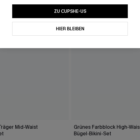
ZU CUPSHE-US
HIER BLEIBEN
Träger Mid-Waist
Grünes Farbblock High-Wais
et
Bügel-Bikini-Set