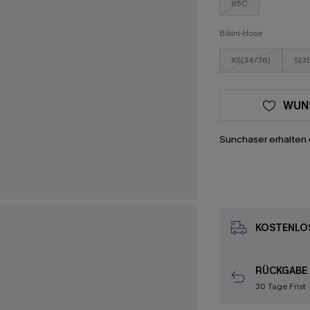
85C
Bikini-Hose
XS(34/36)
S(3
WUN
Sunchaser erhalten 
KOSTENLOS
RÜCKGABE
30 Tage Frist