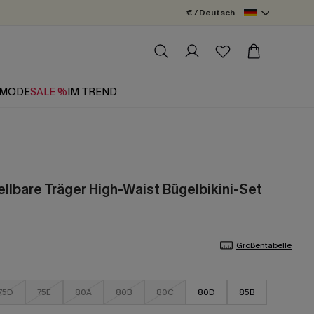
€ / Deutsch
MODE
SALE %
IM TREND
ellbare Träger High-Waist Bügelbikini-Set
Größentabelle
75D
75E
80A
80B
80C
80D
85B