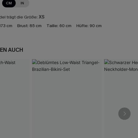
CM
IN
el trägt die Größe:
XS
173 cm
Brust:
85 cm
Taille:
60 cm
Hüfte:
90 cm
EN AUCH