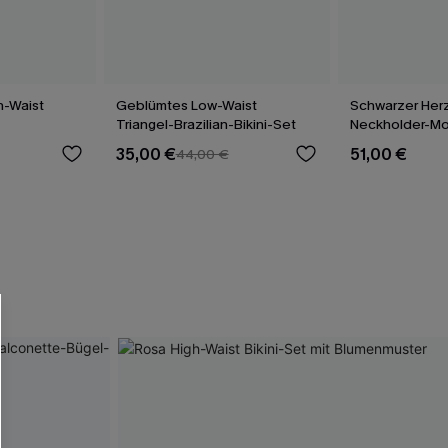
h-Waist
Geblümtes Low-Waist
Schwarzer Her
Triangel-Brazilian-Bikini-Set
Neckholder-Mo
Badeanzug
35,00 €
51,00 €
44,00 €