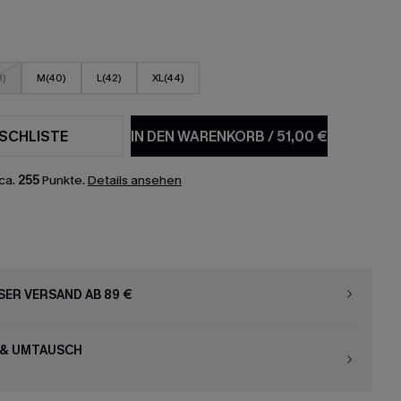
8)
M(40)
L(42)
XL(44)
SCHLISTE
IN DEN WARENKORB
/
51,00 €
ca.
255
Punkte.
Details ansehen
ER VERSAND AB 89 €
 & UMTAUSCH