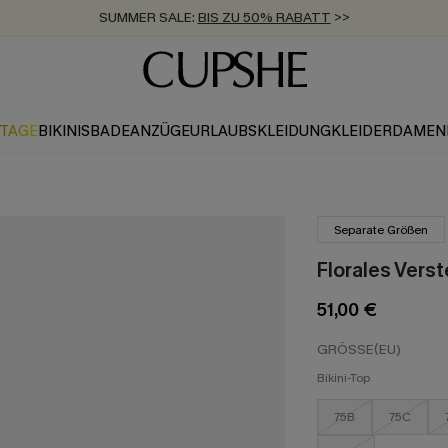
SUMMER SALE:
BIS ZU 50% RABATT
>>
ZUM NEWSLETTER:
KOSTENLOSER VERSAND AB 89 €
BIS ZU -20% EXTRA ERHALTEN
>>
>>
KTAGE
BIKINIS
BADEANZÜGE
URLAUBSKLEIDUNG
KLEIDER
DAMEN
Separate Größen
Florales Verst
51,00 €
GRÖSSE(EU)
Bikini-Top
75B
75C