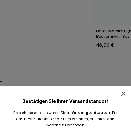
Rotes Metallic Hig
Bustier-Bikini-Set
48,00 €
T
Bestätigen Sie Ihren Versandstandort
Es sieht so aus, als wären Sie in
Vereinigte Staaten
.
Für
das beste Erlebnis empfehlen wir Ihnen, auf Ihre lokale
Website zu wechseln.