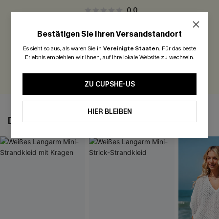
0.0
Bestätigen Sie Ihren Versandstandort
Seien Sie der Erste, der bewertet
Es sieht so aus, als wären Sie in
Vereinigte Staaten
.
Für das beste
300 Punkte für Ihre Bewertung!
Erlebnis empfehlen wir Ihnen, auf Ihre lokale Website zu wechseln.
BEWERTEN
ZU CUPSHE-US
HIER BLEIBEN
DAS KÖNNTE IHNEN AUCH GEFALLEN