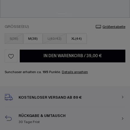
GRÖSSE(EU)
Größentabelle
S(36)
M(38)
L(40/42)
XL(44)
IN DEN WARENKORB
/
39,00 €
Sunchaser erhalten ca.
195
Punkte.
Details ansehen
KOSTENLOSER VERSAND AB 89 €
RÜCKGABE & UMTAUSCH
30 Tage Frist