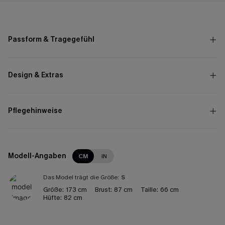
Passform & Tragegefühl
Design & Extras
Pflegehinweise
Modell-Angaben
CM
IN
Das Model trägt die Größe:
S
Größe:
173 cm
Brust:
87 cm
Taille:
66 cm
Hüfte:
82 cm