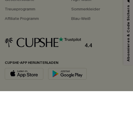
Abonnieren & Code Sichern
Treueprogramm
Sommerkleider
Affiliate Programm
Blau-Weiß
4.4
CUPSHE-APP HERUNTERLADEN
FOLGEN SIE UNS AUF