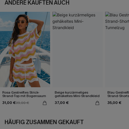
ANDERE KAUFTEN AUCH
Rosa Gestreiftes Strick-
Beige kurzärmeliges
Blau Gestreift
Strand-Top mit Bogensaum
gehäkeltes Mini-Strandkleid
Strand-Shorts
Tunnelzug
31,00 €
37,00 €
35,00 €
39,00 €
HÄUFIG ZUSAMMEN GEKAUFT