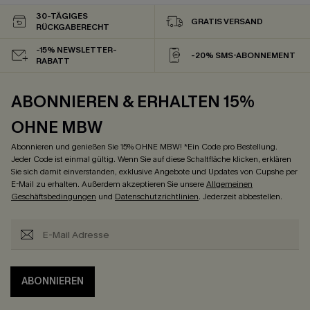
30-TÄGIGES
GRATIS VERSAND
RÜCKGABERECHT
-15% NEWSLETTER-
-20% SMS-ABONNEMENT
RABATT
ABONNIEREN & ERHALTEN 15%
OHNE MBW
Abonnieren und genießen Sie 15% OHNE MBW! *Ein Code pro Bestellung.
Jeder Code ist einmal gültig. Wenn Sie auf diese Schaltfläche klicken, erklären
Sie sich damit einverstanden, exklusive Angebote und Updates von Cupshe per
E-Mail zu erhalten. Außerdem akzeptieren Sie unsere
Allgemeinen
Geschäftsbedingungen
und
Datenschutzrichtlinien
. Jederzeit abbestellen.
ABONNIEREN