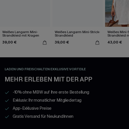
Weißes Langarm Mini-
Weißes Langarm Mini-Strick-
Weißes Mini-S
Strandkleid mit Kragen
Strandkleid
Strandkleid m
Dolmanärme
39,00 €
39,00 €
43,00 €
LADEN UND FREISCHALTEN EXKLUSIVE VORTEILE
MEHR ERLEBEN MIT DER APP
-10% ohne MBW auf Ihre erste Bestellung
Exklusiv: Ihr monatlicher Mitgliedertag
App-Exklusive Preise
Gratis Versand für NeukundInnen