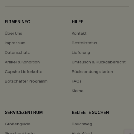
FIRMENINFO
HILFE
Über Uns
Kontakt
Impressum
Bestellstatus
Datenschutz
Lieferung
Artikel & Kondition
Umtausch & Rückgaberecht
Cupshe Lieferkette
Rücksendung starten
Botschafter Programm
FAQs
Klarna
SERVICEZENTRUM
BELIEBTE SUCHEN
Größenguide
Bauchweg
Geschenkkarte
High-Waist