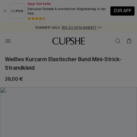
App-Vorteile
Exklusive Rabatte & monatlicher Mitgliedertag in der
ZUR APP
App
GRATIS MASSBAND MIT JEDEM SCHNELLVERSAND-ARTIKEL >>
SUMMER SALE:
BIS ZU 50% RABATT
>>
ZUM NEWSLETTER:
KOSTENLOSER VERSAND AB 89 €
BIS ZU -20% EXTRA ERHALTEN
>>
>>
Weißes Kurzarm Elastischer Bund Mini-Strick-
Strandkleid
39,00 €