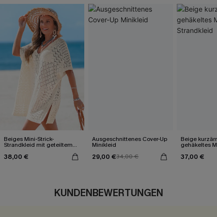
Beiges Mini-Strick-
Ausgeschnittenes Cover-Up
Beige kurzär
Strandkleid mit geteiltem
Minikleid
gehäkeltes Mi
Saum
38,00 €
29,00 €
37,00 €
34,00 €
KUNDENBEWERTUNGEN