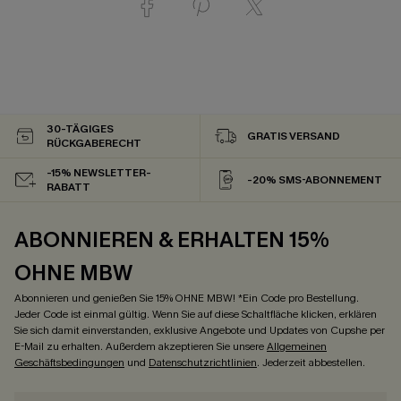
30-TÄGIGES
GRATIS VERSAND
RÜCKGABERECHT
-15% NEWSLETTER-
-20% SMS-ABONNEMENT
RABATT
ABONNIEREN & ERHALTEN 15%
OHNE MBW
Abonnieren und genießen Sie 15% OHNE MBW! *Ein Code pro Bestellung.
Jeder Code ist einmal gültig. Wenn Sie auf diese Schaltfläche klicken, erklären
Sie sich damit einverstanden, exklusive Angebote und Updates von Cupshe per
E-Mail zu erhalten. Außerdem akzeptieren Sie unsere
Allgemeinen
Geschäftsbedingungen
und
Datenschutzrichtlinien
. Jederzeit abbestellen.