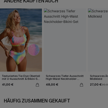
ANDERE KAUFTEN AUCH
Texturiertes Tie-Dye Oberteil
Schwarzes Tiefer Ausschnitt
Schwarzes Är
mit U-Ausschnitt & Bikini-Set
High-Waist Neckholder-
Midikleid
mit hoher Taille
Bikini-Set
41,00 €
48,00 €
27,00 €
30,
HÄUFIG ZUSAMMEN GEKAUFT