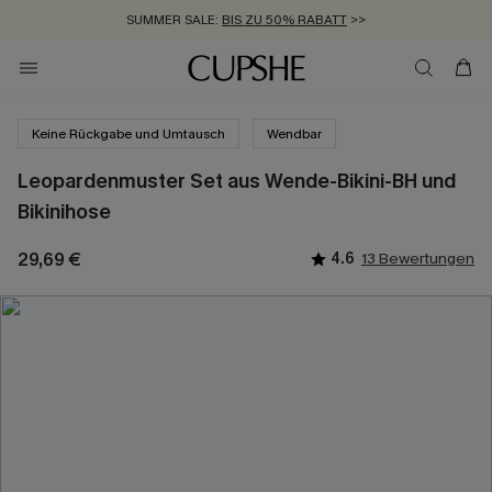
SUMMER SALE:
BIS ZU 50% RABATT
>>
ZUM NEWSLETTER:
KOSTENLOSER VERSAND AB 89 €
BIS ZU -20% EXTRA ERHALTEN
>>
>>
Keine Rückgabe und Umtausch
Wendbar
Leopardenmuster Set aus Wende-Bikini-BH und
Bikinihose
29,69 €
4.6
13 Bewertungen