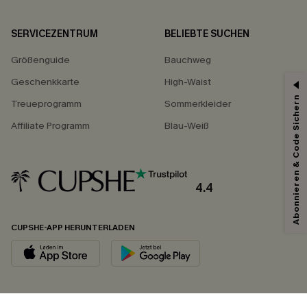
SERVICEZENTRUM
BELIEBTE SUCHEN
Größenguide
Bauchweg
Geschenkkarte
High-Waist
Abonnieren & Code Sichern
Treueprogramm
Sommerkleider
Affiliate Programm
Blau-Weiß
4.4
CUPSHE-APP HERUNTERLADEN
FOLGEN SIE UNS AUF