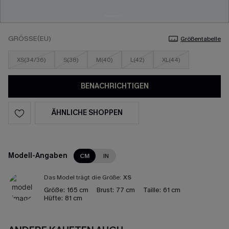
GRÖSSE(EU)
Größentabelle
XS(34/36)
S(38)
M(40)
L(42)
XL(44)
BENACHRICHTIGEN
ÄHNLICHE SHOPPEN
Modell-Angaben
CM
IN
Das Model trägt die Größe:
XS
Größe:
165 cm
Brust:
77 cm
Taille:
61 cm
Hüfte:
81 cm