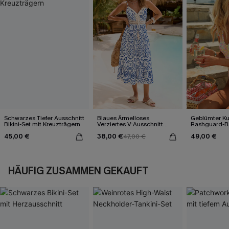
Schwarzes Tiefer Ausschnitt
Blaues Ärmelloses
Geblümter K
Bikini-Set mit Kreuzträgern
Verziertes V-Ausschnitt
Rashguard-B
Midi-Trägerkleid
V-Ausschnitt
45,00 €
38,00 €
49,00 €
47,00 €
HÄUFIG ZUSAMMEN GEKAUFT