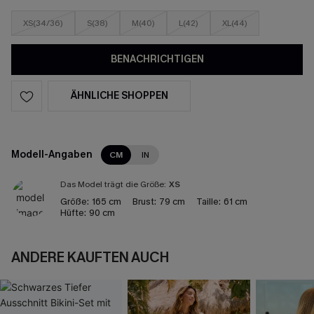
XS(34/36)
S(38)
M(40)
L(42)
XL(44)
BENACHRICHTIGEN
ÄHNLICHE SHOPPEN
Modell-Angaben
CM
IN
Das Model trägt die Größe:
XS
Größe:
165 cm
Brust:
79 cm
Taille:
61 cm
Hüfte:
90 cm
ANDERE KAUFTEN AUCH