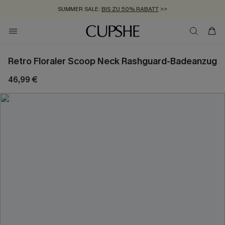
SUMMER SALE:
BIS ZU 50% RABATT
>>
ZUM NEWSLETTER:
KOSTENLOSER VERSAND AB 89 €
BIS ZU -20% EXTRA ERHALTEN
>>
>>
Retro Floraler Scoop Neck Rashguard-Badeanzug
46,99 €