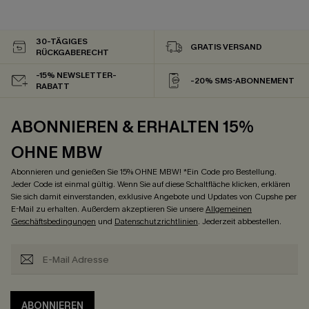
30-TÄGIGES
GRATIS VERSAND
RÜCKGABERECHT
-15% NEWSLETTER-
-20% SMS-ABONNEMENT
RABATT
ABONNIEREN & ERHALTEN 15%
OHNE MBW
Abonnieren und genießen Sie 15% OHNE MBW! *Ein Code pro Bestellung.
Jeder Code ist einmal gültig. Wenn Sie auf diese Schaltfläche klicken, erklären
Sie sich damit einverstanden, exklusive Angebote und Updates von Cupshe per
E-Mail zu erhalten. Außerdem akzeptieren Sie unsere
Allgemeinen
Geschäftsbedingungen
und
Datenschutzrichtlinien
. Jederzeit abbestellen.
ABONNIEREN