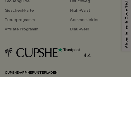
Abonnieren & Code Sichern
Größenguide
Bauchweg
Geschenkkarte
High-Waist
Treueprogramm
Sommerkleider
Affiliate Programm
Blau-Weiß
4.4
CUPSHE-APP HERUNTERLADEN
FOLGEN SIE UNS AUF