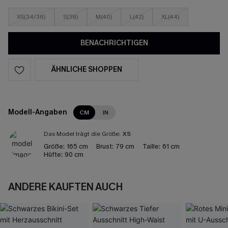
XS(34/36)
S(38)
M(40)
L(42)
XL(44)
BENACHRICHTIGEN
ÄHNLICHE SHOPPEN
Modell-Angaben
CM
IN
Das Model trägt die Größe:
XS
Größe:
165 cm
Brust:
79 cm
Taille:
61 cm
Hüfte:
90 cm
ANDERE KAUFTEN AUCH