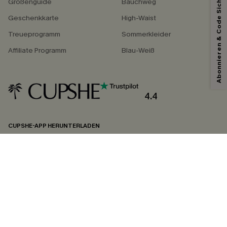
Abonnieren & Code Sichern
Größenguide
Bauchweg
Geschenkkarte
High-Waist
Treueprogramm
Sommerkleider
Affiliate Programm
Blau-Weiß
4.4
CUPSHE-APP HERUNTERLADEN
FOLGEN SIE UNS AUF