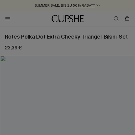
SUMMER SALE:
BIS ZU 50% RABATT
>>
ZUM NEWSLETTER:
KOSTENLOSER VERSAND AB 89 €
BIS ZU -20% EXTRA ERHALTEN
>>
>>
Rotes Polka Dot Extra Cheeky Triangel-Bikini-Set
23,39 €