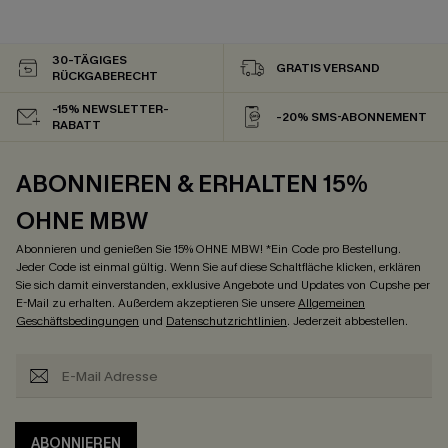
30-TÄGIGES
GRATIS VERSAND
RÜCKGABERECHT
-15% NEWSLETTER-
-20% SMS-ABONNEMENT
RABATT
ABONNIEREN & ERHALTEN 15%
OHNE MBW
Abonnieren und genießen Sie 15% OHNE MBW! *Ein Code pro Bestellung.
Jeder Code ist einmal gültig. Wenn Sie auf diese Schaltfläche klicken, erklären
Sie sich damit einverstanden, exklusive Angebote und Updates von Cupshe per
E-Mail zu erhalten. Außerdem akzeptieren Sie unsere
Allgemeinen
Geschäftsbedingungen
und
Datenschutzrichtlinien
. Jederzeit abbestellen.
ABONNIEREN