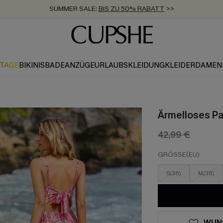
ZUM NEWSLETTER:
BIS ZU -20% EXTRA ERHALTEN
>>
KOSTENLOSER VERSAND AB 89 €
>>
KTAGE
BIKINIS
BADEANZÜGE
URLAUBSKLEIDUNG
KLEIDER
DAMEN
Ärmelloses Pa
42,99 €
GRÖSSE(EU)
S(36)
M(38)
WUN