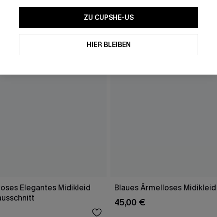
ZU CUPSHE-US
HIER BLEIBEN
oses Elegantes Midikleid
Blaues Ärmelloses Midikleid
ausschnitt
45,00 €