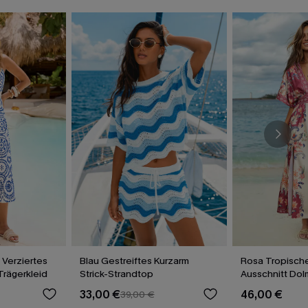
 Verziertes
Blau Gestreiftes Kurzarm
Rosa Tropische
Trägerkleid
Strick-Strandtop
Ausschnitt Do
Maxikleid
33,00 €
46,00 €
39,00 €