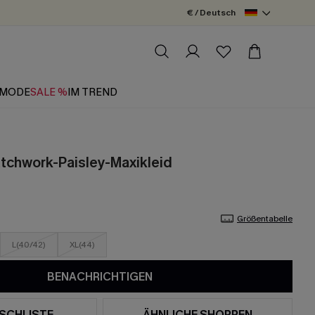
€ / Deutsch
MODE
SALE %
IM TREND
tchwork-Paisley-Maxikleid
Größentabelle
L(40/42)
XL(44)
BENACHRICHTIGEN
SCHLISTE
ÄHNLICHE SHOPPEN