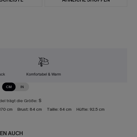
uck
Komfortabel & Warm
CM
IN
el trägt die Größe:
S
170 cm
Brust:
84 cm
Taille:
64 cm
Hüfte:
92.5 cm
EN AUCH