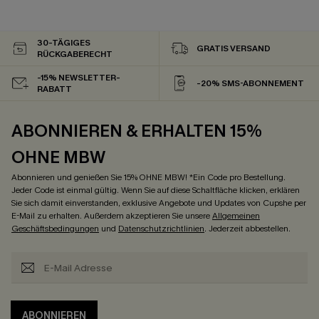
30-TÄGIGES
GRATIS VERSAND
RÜCKGABERECHT
-15% NEWSLETTER-
-20% SMS-ABONNEMENT
RABATT
ABONNIEREN & ERHALTEN 15%
OHNE MBW
Abonnieren und genießen Sie 15% OHNE MBW! *Ein Code pro Bestellung.
Jeder Code ist einmal gültig. Wenn Sie auf diese Schaltfläche klicken, erklären
Sie sich damit einverstanden, exklusive Angebote und Updates von Cupshe per
E-Mail zu erhalten. Außerdem akzeptieren Sie unsere
Allgemeinen
Geschäftsbedingungen
und
Datenschutzrichtlinien
. Jederzeit abbestellen.
ABONNIEREN