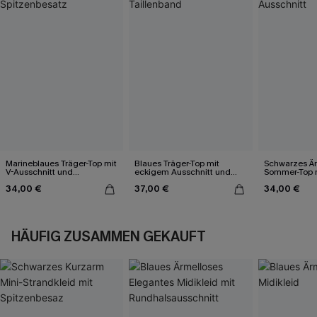
Marineblaues Träger-Top mit
Blaues Träger-Top mit
Schwarzes Är
V-Ausschnitt und
eckigem Ausschnitt und
Sommer-Top m
Spitzenbesatz
Taillenband
Ausschnitt
34,00 €
37,00 €
34,00 €
HÄUFIG ZUSAMMEN GEKAUFT