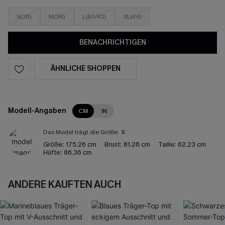
S(36)
M(38)
L(40/42)
XL(44)
BENACHRICHTIGEN
ÄHNLICHE SHOPPEN
Modell-Angaben
CM
IN
Das Model trägt die Größe:
S
Größe:
175.26 cm
Brust:
81.28 cm
Taille:
62.23 cm
Hüfte:
86.36 cm
ANDERE KAUFTEN AUCH