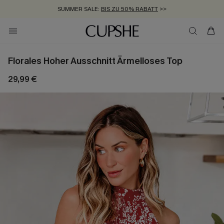
SUMMER SALE:
BIS ZU 50% RABATT
>>
ZUM NEWSLETTER:
KOSTENLOSER VERSAND AB 89 €
BIS ZU -20% EXTRA ERHALTEN
>>
>>
Florales Hoher Ausschnitt Ärmelloses Top
29,99 €