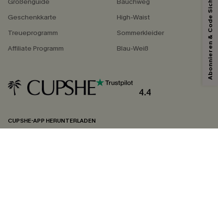
Abonnieren & Code Sichern
Größenguide
Bauchweg
Geschenkkarte
High-Waist
Treueprogramm
Sommerkleider
Affiliate Programm
Blau-Weiß
4.4
CUPSHE-APP HERUNTERLADEN
FOLGEN SIE UNS AUF