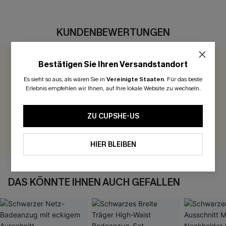
KUNDENBEWERTUNGEN
Bestätigen Sie Ihren Versandstandort
0.0
Es sieht so aus, als wären Sie in
Vereinigte Staaten
.
Für das beste
Erlebnis empfehlen wir Ihnen, auf Ihre lokale Website zu wechseln.
Seien Sie der Erste, der bewertet
300 Punkte für Ihre Bewertung!
ZU CUPSHE-US
BEWERTEN
HIER BLEIBEN
DAS KÖNNTE IHNEN AUCH GEFALLEN