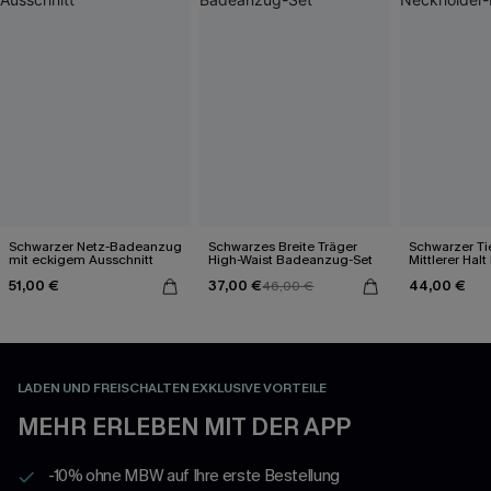
Schwarzer Netz-Badeanzug
Schwarzes Breite Träger
Schwarzer Tie
mit eckigem Ausschnitt
High-Waist Badeanzug-Set
Mittlerer Hal
Badeanzug
51,00 €
37,00 €
44,00 €
46,00 €
LADEN UND FREISCHALTEN EXKLUSIVE VORTEILE
MEHR ERLEBEN MIT DER APP
-10% ohne MBW auf Ihre erste Bestellung