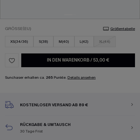
GRÖSSE(EU)
Größentabelle
XS(34/36)
S(38)
M(40)
L(42)
XL(44)
IN DEN WARENKORB
/
53,00 €
Sunchaser erhalten ca.
265
Punkte.
Details ansehen
KOSTENLOSER VERSAND AB 89 €
RÜCKGABE & UMTAUSCH
30 Tage Frist