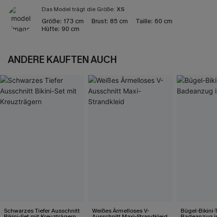
Das Model trägt die Größe:
XS
Größe:
173 cm
Brust:
85 cm
Taille:
60 cm
Hüfte:
90 cm
ANDERE KAUFTEN AUCH
Schwarzes Tiefer Ausschnitt
Weißes Ärmelloses V-
Bügel-Bikini-
Bikini-Set mit Kreuzträgern
Ausschnitt Maxi-Strandkleid
Badeanzug in