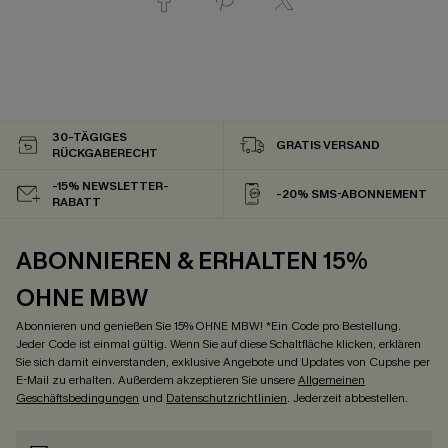
30-TÄGIGES
GRATIS VERSAND
RÜCKGABERECHT
-15% NEWSLETTER-
-20% SMS-ABONNEMENT
RABATT
ABONNIEREN & ERHALTEN 15%
OHNE MBW
Abonnieren und genießen Sie 15% OHNE MBW! *Ein Code pro Bestellung.
Jeder Code ist einmal gültig. Wenn Sie auf diese Schaltfläche klicken, erklären
Sie sich damit einverstanden, exklusive Angebote und Updates von Cupshe per
E-Mail zu erhalten. Außerdem akzeptieren Sie unsere
Allgemeinen
Geschäftsbedingungen
und
Datenschutzrichtlinien
. Jederzeit abbestellen.