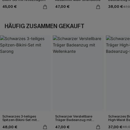
45,00 €
47,00 €
38,00 €
47,
HÄUFIG ZUSAMMEN GEKAUFT
Schwarzes 3-teiliges
Schwarzer Verstellbare
Schwarzes Br
Spitzen-Bikini-Set mit
Träger Badeanzug mit
High-Waist 
Sarong
Wellenkante
48,00 €
47,00 €
37,00 €
46,