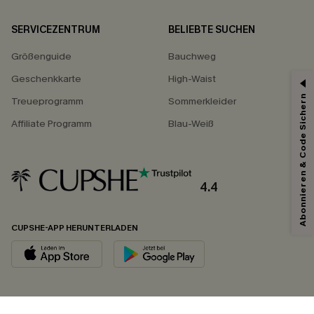
SERVICEZENTRUM
BELIEBTE SUCHEN
Größenguide
Bauchweg
Geschenkkarte
High-Waist
Abonnieren & Code Sichern
Treueprogramm
Sommerkleider
Affiliate Programm
Blau-Weiß
4.4
CUPSHE-APP HERUNTERLADEN
FOLGEN SIE UNS AUF