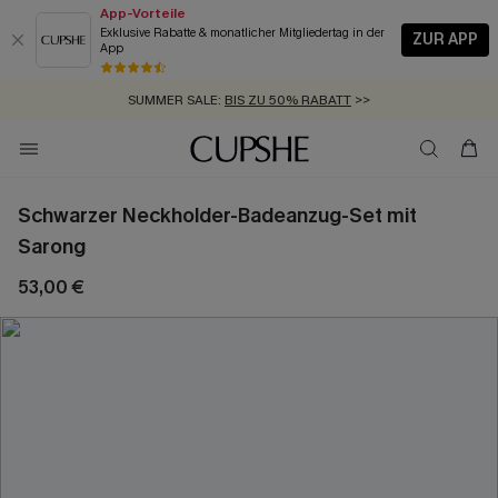
App-Vorteile
Exklusive Rabatte & monatlicher Mitgliedertag in der
ZUR APP
App
GRATIS MASSBAND MIT JEDEM SCHNELLVERSAND-ARTIKEL >>
SUMMER SALE:
BIS ZU 50% RABATT
>>
ZUM NEWSLETTER:
KOSTENLOSER VERSAND AB 89 €
BIS ZU -20% EXTRA ERHALTEN
>>
>>
Schwarzer Neckholder-Badeanzug-Set mit
Sarong
53,00 €