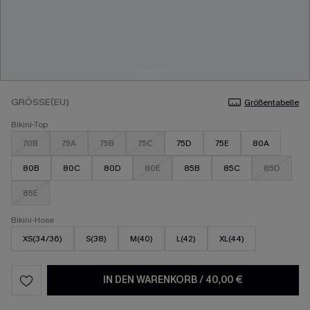
GRÖSSE(EU)
Größentabelle
Bikini-Top
70B
75A
75B
75C
75D
75E
80A
80B
80C
80D
80E
85B
85C
85D
85E
Bikini-Hose
XS(34/36)
S(38)
M(40)
L(42)
XL(44)
IN DEN WARENKORB
/
40,00 €