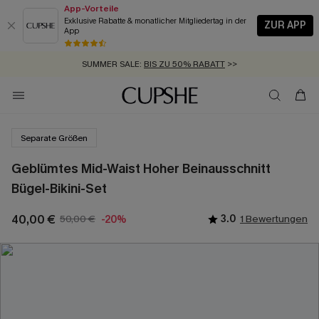
App-Vorteile
Exklusive Rabatte & monatlicher Mitgliedertag in der
ZUR APP
App
GRATIS MASSBAND MIT JEDEM SCHNELLVERSAND-ARTIKEL >>
SUMMER SALE:
BIS ZU 50% RABATT
>>
ZUM NEWSLETTER:
KOSTENLOSER VERSAND AB 89 €
BIS ZU -20% EXTRA ERHALTEN
>>
>>
Separate Größen
Geblümtes Mid-Waist Hoher Beinausschnitt
Bügel-Bikini-Set
40,00 €
50,00 €
3.0
1 Bewertungen
-20%