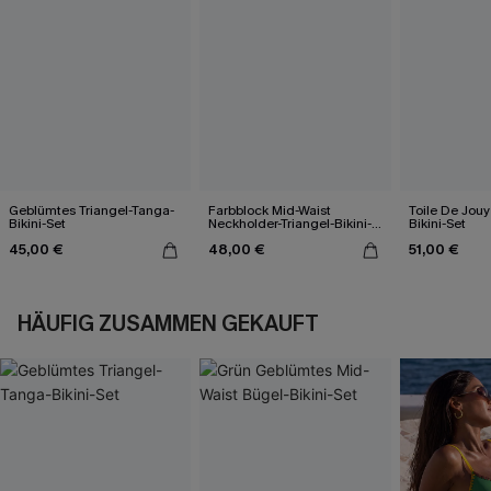
Geblümtes Triangel-Tanga-
Farbblock Mid-Waist
Toile De Jouy
Bikini-Set
Neckholder-Triangel-Bikini-
Bikini-Set
Set
45,00 €
48,00 €
51,00 €
HÄUFIG ZUSAMMEN GEKAUFT