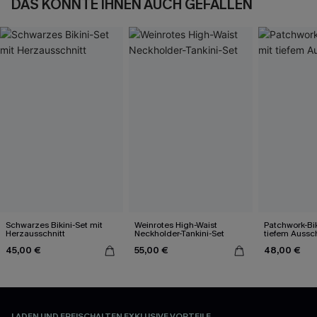
DAS KÖNNTE IHNEN AUCH GEFALLEN
Schwarzes Bikini-Set mit
Weinrotes High-Waist
Patchwork-Bik
Herzausschnitt
Neckholder-Tankini-Set
tiefem Aussch
45,00 €
55,00 €
48,00 €
LADEN UND FREISCHALTEN EXKLUSIVE VORTEILE