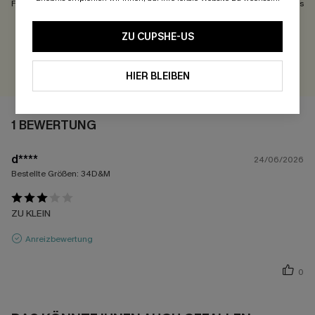
Fällt Klein Aus
Passt Gut
Fällt Groß Aus
300 Punkte für Ihre Bewertung!
ZU CUPSHE-US
BEWERTEN
HIER BLEIBEN
1 BEWERTUNG
d****
24/06/2026
Bestellte Größen:
34D&M
ZU KLEIN
Anreizbewertung
0