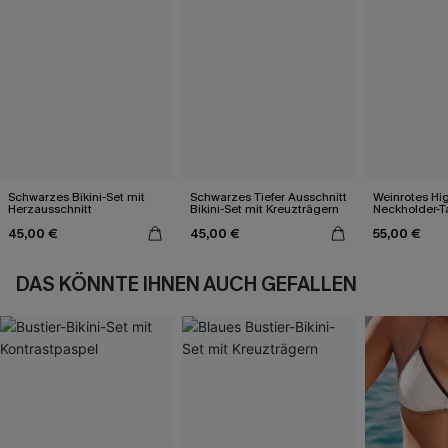
Schwarzes Bikini-Set mit
Schwarzes Tiefer Ausschnitt
Weinrotes Hi
Herzausschnitt
Bikini-Set mit Kreuzträgern
Neckholder-T
45,00 €
45,00 €
55,00 €
DAS KÖNNTE IHNEN AUCH GEFALLEN