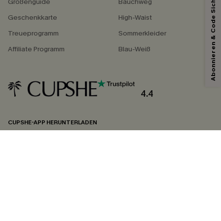
Abonnieren & Code Sichern
Größenguide
Bauchweg
Geschenkkarte
High-Waist
Treueprogramm
Sommerkleider
Affiliate Programm
Blau-Weiß
4.4
CUPSHE-APP HERUNTERLADEN
FOLGEN SIE UNS AUF