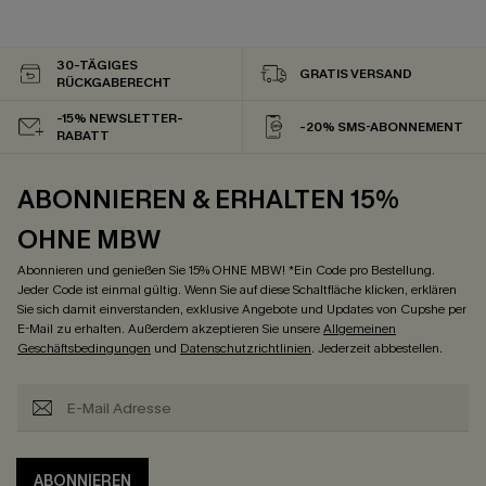
30-TÄGIGES
GRATIS VERSAND
RÜCKGABERECHT
-15% NEWSLETTER-
-20% SMS-ABONNEMENT
RABATT
ABONNIEREN & ERHALTEN 15%
OHNE MBW
Abonnieren und genießen Sie 15% OHNE MBW! *Ein Code pro Bestellung.
Jeder Code ist einmal gültig. Wenn Sie auf diese Schaltfläche klicken, erklären
Sie sich damit einverstanden, exklusive Angebote und Updates von Cupshe per
E-Mail zu erhalten. Außerdem akzeptieren Sie unsere
Allgemeinen
Geschäftsbedingungen
und
Datenschutzrichtlinien
. Jederzeit abbestellen.
ABONNIEREN