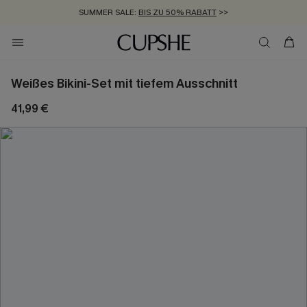
SUMMER SALE:
BIS ZU 50% RABATT
>>
ZUM NEWSLETTER:
KOSTENLOSER VERSAND AB 89 €
BIS ZU -20% EXTRA ERHALTEN
>>
>>
Weißes Bikini-Set mit tiefem Ausschnitt
41,99 €