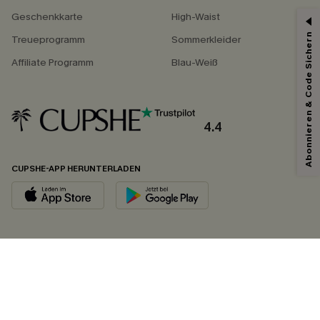
Geschenkkarte
High-Waist
Abonnieren & Code Sichern
Treueprogramm
Sommerkleider
Affiliate Programm
Blau-Weiß
4.4
CUPSHE-APP HERUNTERLADEN
FOLGEN SIE UNS AUF