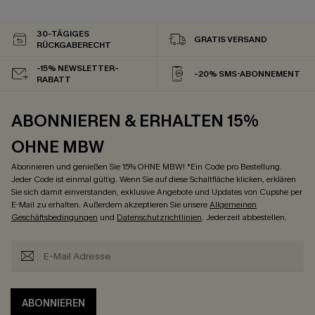
30-TÄGIGES
GRATIS VERSAND
RÜCKGABERECHT
-15% NEWSLETTER-
-20% SMS-ABONNEMENT
RABATT
ABONNIEREN & ERHALTEN 15%
OHNE MBW
Abonnieren und genießen Sie 15% OHNE MBW! *Ein Code pro Bestellung.
Jeder Code ist einmal gültig. Wenn Sie auf diese Schaltfläche klicken, erklären
Sie sich damit einverstanden, exklusive Angebote und Updates von Cupshe per
E-Mail zu erhalten. Außerdem akzeptieren Sie unsere
Allgemeinen
Geschäftsbedingungen
und
Datenschutzrichtlinien
. Jederzeit abbestellen.
ABONNIEREN