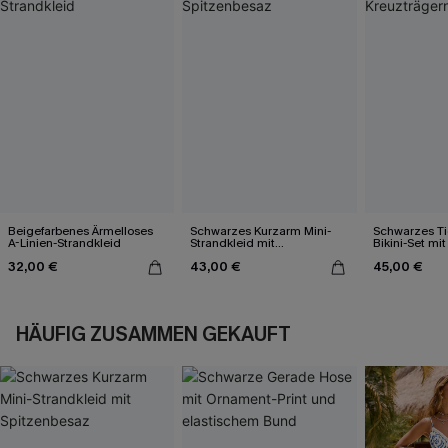
Beigefarbenes Ärmelloses
Schwarzes Kurzarm Mini-
Schwarzes Ti
A-Linien-Strandkleid
Strandkleid mit
Bikini-Set mi
Spitzenbesaz
32,00 €
43,00 €
45,00 €
HÄUFIG ZUSAMMEN GEKAUFT