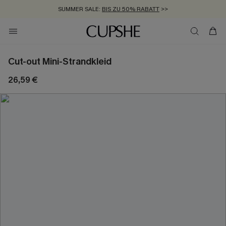
SUMMER SALE:
BIS ZU 50% RABATT
>>
ZUM NEWSLETTER:
KOSTENLOSER VERSAND AB 89 €
BIS ZU -20% EXTRA ERHALTEN
>>
>>
Cut-out Mini-Strandkleid
26,59 €