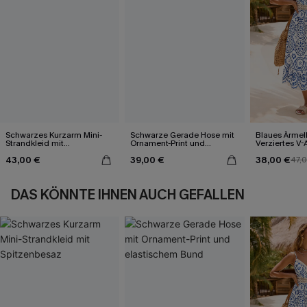
Schwarzes Kurzarm Mini-
Schwarze Gerade Hose mit
Blaues Ärmel
Strandkleid mit
Ornament-Print und
Verziertes V-
Spitzenbesaz
elastischem Bund
Midi-Trägerkl
43,00 €
39,00 €
38,00 €
47,
DAS KÖNNTE IHNEN AUCH GEFALLEN