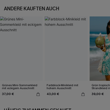
ANDERE KAUFTEN AUCH
Grünes Mini-Sommerkleid
Farbblock-Minikleid mit
Grün tropisch
mit eckigem Ausschnitt
hohem Ausschnitt
Strandkleid m
Ausschnitt
37,00 €
43,00 €
39,00 €