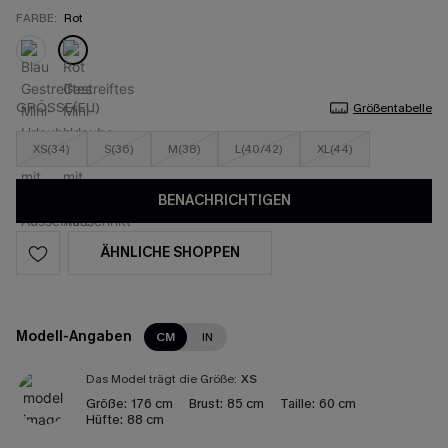
FARBE:
Rot
GRÖSSE(EU)
Größentabelle
XS(34)
S(36)
M(38)
L(40/42)
XL(44)
BENACHRICHTIGEN
ÄHNLICHE SHOPPEN
Modell-Angaben
CM
IN
Das Model trägt die Größe:
XS
Größe:
176 cm
Brust:
85 cm
Taille:
60 cm
Hüfte:
88 cm