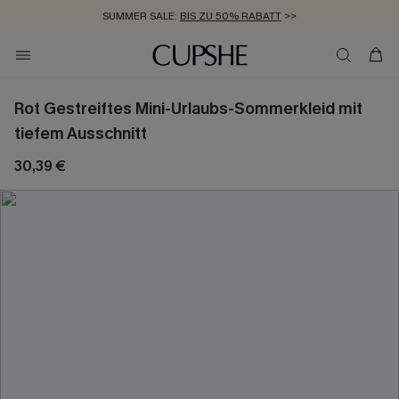
SUMMER SALE:
BIS ZU 50% RABATT
>>
ZUM NEWSLETTER:
KOSTENLOSER VERSAND AB 89 €
BIS ZU -20% EXTRA ERHALTEN
>>
>>
Rot Gestreiftes Mini-Urlaubs-Sommerkleid mit
tiefem Ausschnitt
30,39 €