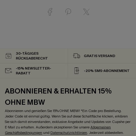
30-TÄGIGES
GRATIS VERSAND
RÜCKGABERECHT
-15% NEWSLETTER-
-20% SMS-ABONNEMENT
RABATT
ABONNIEREN & ERHALTEN 15%
OHNE MBW
Abonnieren und genießen Sie 15% OHNE MBW! *Ein Code pro Bestellung.
Jeder Code ist einmal gültig. Wenn Sie auf diese Schaltfläche klicken, erklären
Sie sich damit einverstanden, exklusive Angebote und Updates von Cupshe per
E-Mail zu erhalten. Außerdem akzeptieren Sie unsere
Allgemeinen
Geschäftsbedingungen
und
Datenschutzrichtlinien
. Jederzeit abbestellen.