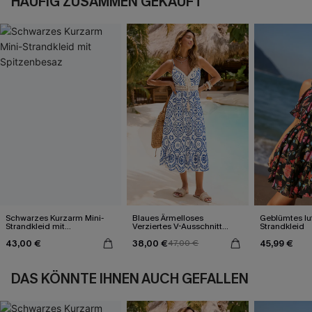
HÄUFIG ZUSAMMEN GEKAUFT
Schwarzes Kurzarm Mini-
Blaues Ärmelloses
Geblümtes luf
Strandkleid mit
Verziertes V-Ausschnitt
Strandkleid
Spitzenbesaz
Midi-Trägerkleid
43,00 €
38,00 €
45,99 €
47,00 €
DAS KÖNNTE IHNEN AUCH GEFALLEN