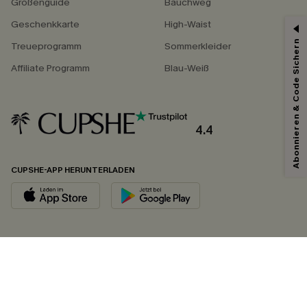
Größenguide
Bauchweg
Geschenkkarte
High-Waist
Abonnieren & Code Sichern
Treueprogramm
Sommerkleider
Affiliate Programm
Blau-Weiß
4.4
CUPSHE-APP HERUNTERLADEN
FOLGEN SIE UNS AUF