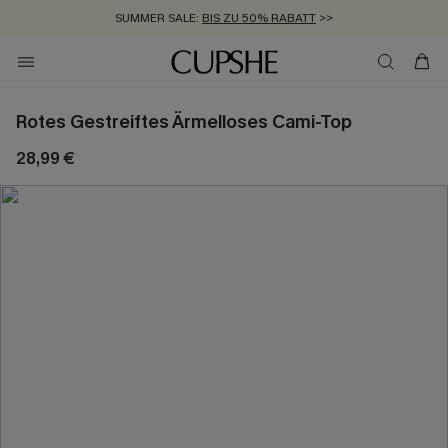
SUMMER SALE:
BIS ZU 50% RABATT
>>
ZUM NEWSLETTER:
KOSTENLOSER VERSAND AB 89 €
BIS ZU -20% EXTRA ERHALTEN
>>
>>
Rotes Gestreiftes Ärmelloses Cami-Top
28,99 €