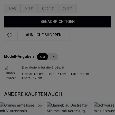
S(36)
M(38)
L(40/42)
XL(44)
BENACHRICHTIGEN
ÄHNLICHE SHOPPEN
Modell-Angaben
CM
IN
Das Model trägt die Größe:
S
Größe:
171 cm
Brust:
81 cm
Taille:
61 cm
Hüfte:
87 cm
ANDERE KAUFTEN AUCH