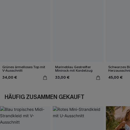
Grünes ärmelloses Top mit
Marineblau Gestreifter
Schwarzes Bik
V-Ausschnitt
Minirock mit Kordelzug
Herzausschni
34,00 €
33,00 €
45,00 €
HÄUFIG ZUSAMMEN GEKAUFT