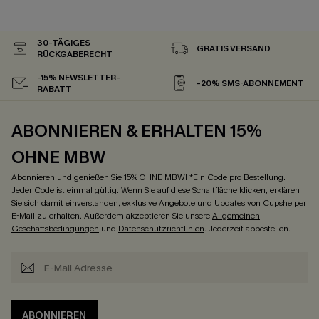
30-TÄGIGES
GRATIS VERSAND
RÜCKGABERECHT
-15% NEWSLETTER-
-20% SMS-ABONNEMENT
RABATT
ABONNIEREN & ERHALTEN 15%
OHNE MBW
Abonnieren und genießen Sie 15% OHNE MBW! *Ein Code pro Bestellung.
Jeder Code ist einmal gültig. Wenn Sie auf diese Schaltfläche klicken, erklären
Sie sich damit einverstanden, exklusive Angebote und Updates von Cupshe per
E-Mail zu erhalten. Außerdem akzeptieren Sie unsere
Allgemeinen
Geschäftsbedingungen
und
Datenschutzrichtlinien
. Jederzeit abbestellen.
ABONNIEREN