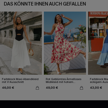
DAS KÖNNTE IHNEN AUCH GEFALLEN
Farbblock Maxi-Abendkleid
Rot Geblümtes Ärmelloses
Farbblock Max
mit V-Ausschnitt
Midikleid mit hohem
eckigem Auss
Ausschnitt
46,00 €
49,00 €
43,00 €