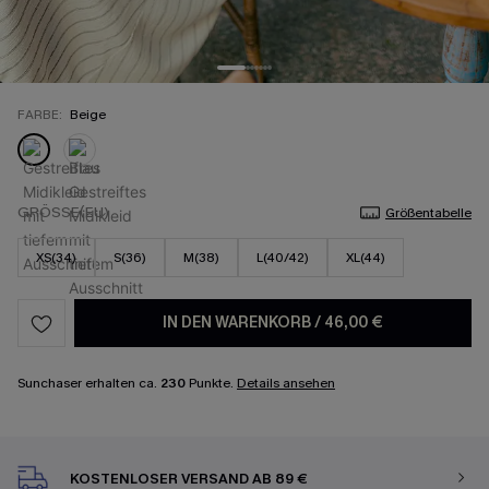
FARBE:
Beige
GRÖSSE(EU)
Größentabelle
XS(34)
S(36)
M(38)
L(40/42)
XL(44)
IN DEN WARENKORB
/
46,00 €
Sunchaser erhalten ca.
230
Punkte.
Details ansehen
KOSTENLOSER VERSAND AB 89 €