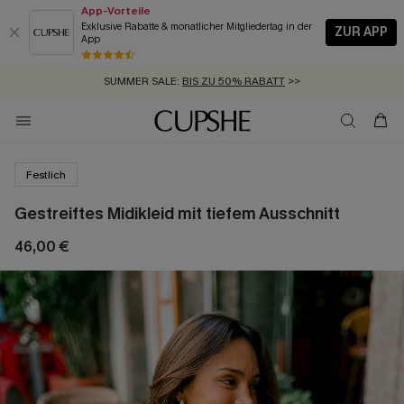
App-Vorteile
Exklusive Rabatte & monatlicher Mitgliedertag in der
ZUR APP
App
GRATIS MASSBAND MIT JEDEM SCHNELLVERSAND-ARTIKEL >>
SUMMER SALE:
BIS ZU 50% RABATT
>>
ZUM NEWSLETTER:
KOSTENLOSER VERSAND AB 89 €
BIS ZU -20% EXTRA ERHALTEN
>>
>>
Festlich
Gestreiftes Midikleid mit tiefem Ausschnitt
46,00 €