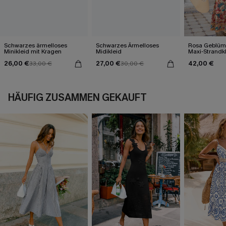
Schwarzes ärmelloses
Schwarzes Ärmelloses
Rosa Geblümt
Minikleid mit Kragen
Midikleid
Maxi-Strandk
Ausschnitt
26,00 €
27,00 €
42,00 €
33,00 €
30,00 €
HÄUFIG ZUSAMMEN GEKAUFT