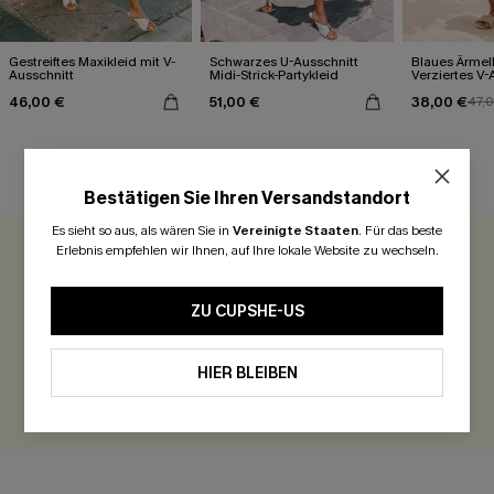
Gestreiftes Maxikleid mit V-
Schwarzes U-Ausschnitt
Blaues Ärmel
Ausschnitt
Midi-Strick-Partykleid
Verziertes V-
Midi-Trägerkl
46,00 €
51,00 €
38,00 €
47,
KUNDENBEWERTUNGEN
Bestätigen Sie Ihren Versandstandort
Es sieht so aus, als wären Sie in
Vereinigte Staaten
.
Für das beste
Erlebnis empfehlen wir Ihnen, auf Ihre lokale Website zu wechseln.
0.0
ZU CUPSHE-US
Seien Sie der Erste, der bewertet
300 Punkte für Ihre Bewertung!
HIER BLEIBEN
BEWERTEN