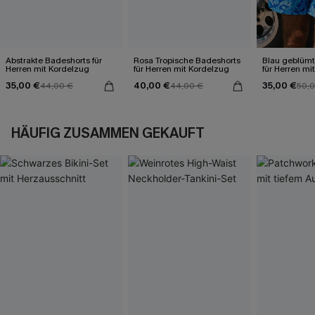
Abstrakte Badeshorts für
Rosa Tropische Badeshorts
Blau geblümt
Herren mit Kordelzug
für Herren mit Kordelzug
für Herren mi
35,00 €
40,00 €
35,00 €
44,00 €
44,00 €
50,
HÄUFIG ZUSAMMEN GEKAUFT