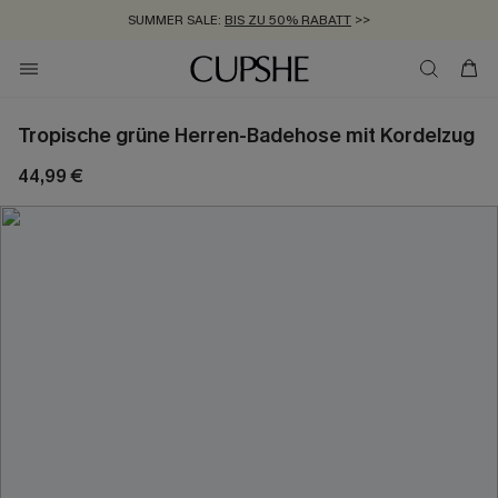
SUMMER SALE:
BIS ZU 50% RABATT
>>
ZUM NEWSLETTER:
KOSTENLOSER VERSAND AB 89 €
BIS ZU -20% EXTRA ERHALTEN
>>
>>
Tropische grüne Herren-Badehose mit Kordelzug
44,99 €