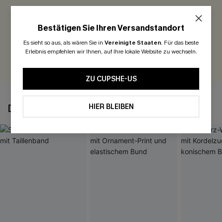
Seien Sie der Erste, der bewertet
Bestätigen Sie Ihren Versandstandort
300 Punkte für Ihre Bewertung!
Es sieht so aus, als wären Sie in
Vereinigte Staaten
.
Für das beste
Erlebnis empfehlen wir Ihnen, auf Ihre lokale Website zu wechseln.
BEWERTEN
ZU CUPSHE-US
HIER BLEIBEN
DAS KÖNNTE IHNEN AUCH GEFALLEN