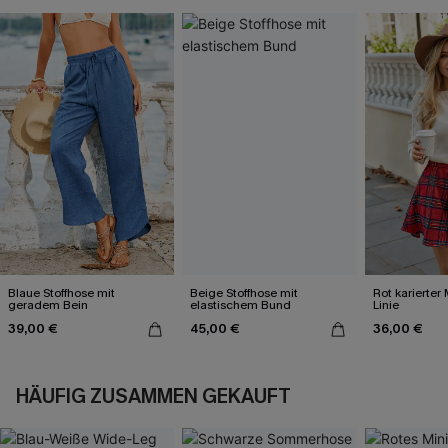
Blaue Stoffhose mit
Beige Stoffhose mit
Rot karierter 
geradem Bein
elastischem Bund
Linie
39,00 €
45,00 €
36,00 €
HÄUFIG ZUSAMMEN GEKAUFT