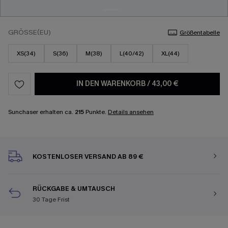
GRÖSSE(EU)
Größentabelle
XS(34)
S(36)
M(38)
L(40/42)
XL(44)
IN DEN WARENKORB
/
43,00 €
Sunchaser erhalten ca.
215
Punkte.
Details ansehen
KOSTENLOSER VERSAND AB 89 €
RÜCKGABE & UMTAUSCH
30 Tage Frist