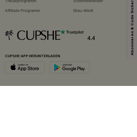
Abonnieren & Code Sichern
Treueprogramm
Sommerkleider
Affiliate Programm
Blau-Weiß
4.4
CUPSHE-APP HERUNTERLADEN
FOLGEN SIE UNS AUF
©2026 CUPSHE DEUTSCHLAND