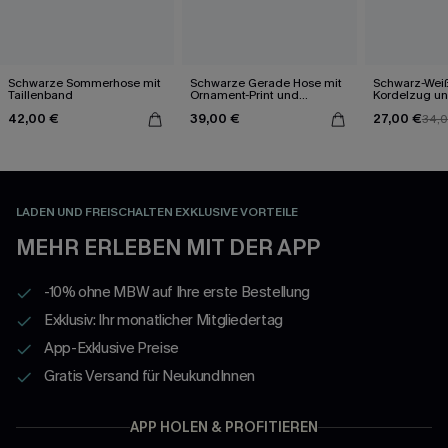
Schwarze Sommerhose mit
Schwarze Gerade Hose mit
Schwarz-Wei
Taillenband
Ornament-Print und
Kordelzug u
elastischem Bund
Bein
42,00 €
39,00 €
27,00 €
34,
LADEN UND FREISCHALTEN EXKLUSIVE VORTEILE
MEHR ERLEBEN MIT DER APP
-10% ohne MBW auf Ihre erste Bestellung
Exklusiv: Ihr monatlicher Mitgliedertag
App-Exklusive Preise
Gratis Versand für NeukundInnen
APP HOLEN & PROFITIEREN