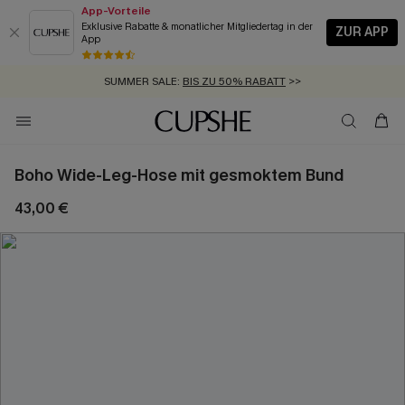
App-Vorteile
Exklusive Rabatte & monatlicher Mitgliedertag in der
ZUR APP
App
GRATIS MASSBAND MIT JEDEM SCHNELLVERSAND-ARTIKEL >>
SUMMER SALE:
BIS ZU 50% RABATT
>>
ZUM NEWSLETTER:
KOSTENLOSER VERSAND AB 89 €
BIS ZU -20% EXTRA ERHALTEN
>>
>>
Boho Wide-Leg-Hose mit gesmoktem Bund
43,00 €