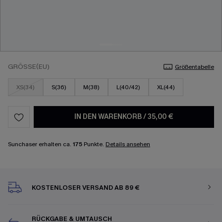
GRÖSSE(EU)
Größentabelle
XS(34)
S(36)
M(38)
L(40/42)
XL(44)
IN DEN WARENKORB
/
35,00 €
Sunchaser erhalten ca.
175
Punkte.
Details ansehen
KOSTENLOSER VERSAND AB 89 €
RÜCKGABE & UMTAUSCH