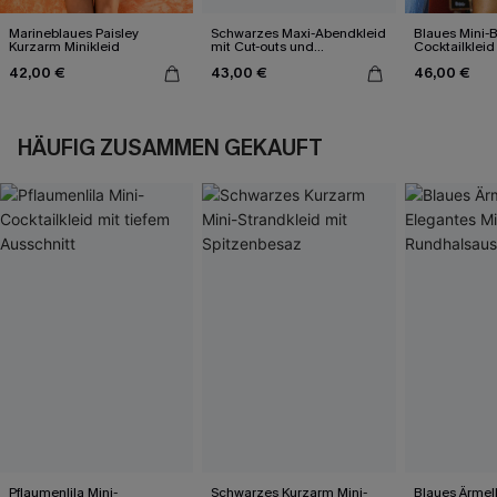
Marineblaues Paisley
Schwarzes Maxi-Abendkleid
Blaues Mini-
Kurzarm Minikleid
mit Cut-outs und
Cocktailkleid
Seitenschlitz
42,00 €
43,00 €
46,00 €
HÄUFIG ZUSAMMEN GEKAUFT
Pflaumenlila Mini-
Schwarzes Kurzarm Mini-
Blaues Ärmel