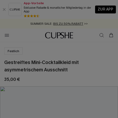
App-Vorteile
Exklusive Rabatte & monatlicher Mitgliedertag in der
ZUR APP
App
GRATIS MASSBAND MIT JEDEM SCHNELLVERSAND-ARTIKEL >>
SUMMER SALE:
BIS ZU 50% RABATT
>>
ZUM NEWSLETTER:
KOSTENLOSER VERSAND AB 89 €
BIS ZU -20% EXTRA ERHALTEN
>>
>>
Festlich
Gestreiftes Mini-Cocktailkleid mit
asymmetrischem Ausschnitt
35,00 €