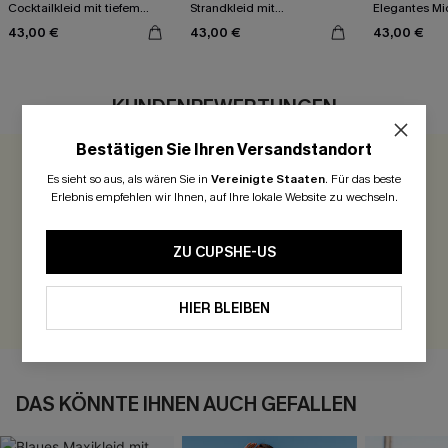
Cocktailkleid mit tiefem
Strandkleid mit
Elegantes Mid
Ausschnitt
Spitzenbesaz
Rundhalsauss
43,00 €
43,00 €
43,00 €
KUNDENBEWERTUNGEN
Bestätigen Sie Ihren Versandstandort
0.0
Es sieht so aus, als wären Sie in
Vereinigte Staaten
.
Für das beste
Erlebnis empfehlen wir Ihnen, auf Ihre lokale Website zu wechseln.
Seien Sie der Erste, der bewertet
ZU CUPSHE-US
300 Punkte für Ihre Bewertung!
BEWERTEN
HIER BLEIBEN
DAS KÖNNTE IHNEN AUCH GEFALLEN