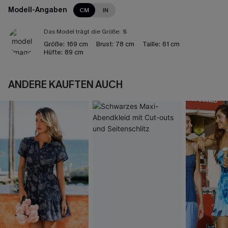
Modell-Angaben
CM
IN
Das Model trägt die Größe:
S
Größe:
169 cm
Brust:
78 cm
Taille:
61 cm
Hüfte:
89 cm
ANDERE KAUFTEN AUCH