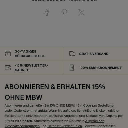
30-TÄGIGES
GRATIS VERSAND
RÜCKGABERECHT
-15% NEWSLETTER-
-20% SMS-ABONNEMENT
RABATT
ABONNIEREN & ERHALTEN 15%
OHNE MBW
Abonnieren und genießen Sie 15% OHNE MBW! *Ein Code pro Bestellung.
Jeder Code ist einmal gültig. Wenn Sie auf diese Schaltfläche klicken, erklären
Sie sich damit einverstanden, exklusive Angebote und Updates von Cupshe per
E-Mail zu erhalten. Außerdem akzeptieren Sie unsere
Allgemeinen
Geschäftsbedingungen
und
Datenschutzrichtlinien
. Jederzeit abbestellen.