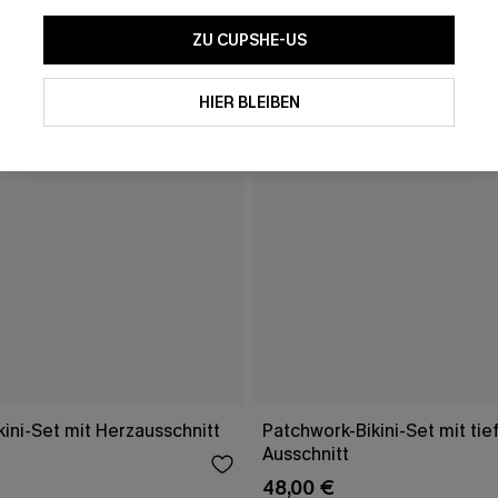
ZU CUPSHE-US
HIER BLEIBEN
ini-Set mit Herzausschnitt
Patchwork-Bikini-Set mit ti
Ausschnitt
48,00 €