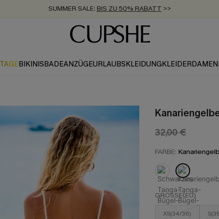
SUMMER SALE:
BIS ZU 50% RABATT
>>
ZUM NEWSLETTER:
KOSTENLOSER VERSAND AB 89 €
BIS ZU -20% EXTRA ERHALTEN
>>
>>
KTAGE
BIKINIS
BADEANZÜGE
URLAUBSKLEIDUNG
KLEIDER
DAMEN
Kanariengelbe
32,00 €
FARBE:
Kanariengel
GRÖSSE(EU)
XS(34/36)
S(3