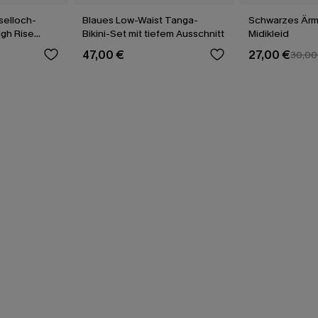
selloch-
Blaues Low-Waist Tanga-
Schwarzes Ärm
igh Rise
Bikini-Set mit tiefem Ausschnitt
Midikleid
47,00 €
27,00 €
30,00