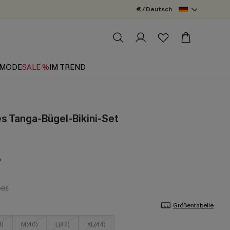
€ / Deutsch
MODE
SALE %
IM TREND
s Tanga-Bügel-Bikini-Set
b
Größentabelle
8)
M(40)
L(42)
XL(44)