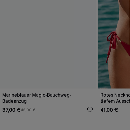
Marineblauer Magic-Bauchweg-
Rotes Neckho
Badeanzug
tiefem Aussch
37,00 €
41,00 €
46,00 €