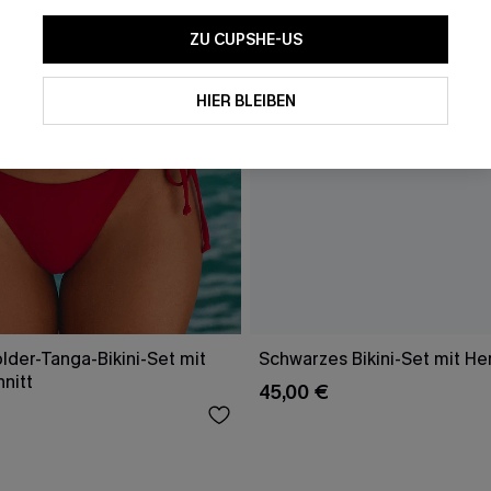
ZU CUPSHE-US
HIER BLEIBEN
lder-Tanga-Bikini-Set mit
Schwarzes Bikini-Set mit He
nitt
45,00 €