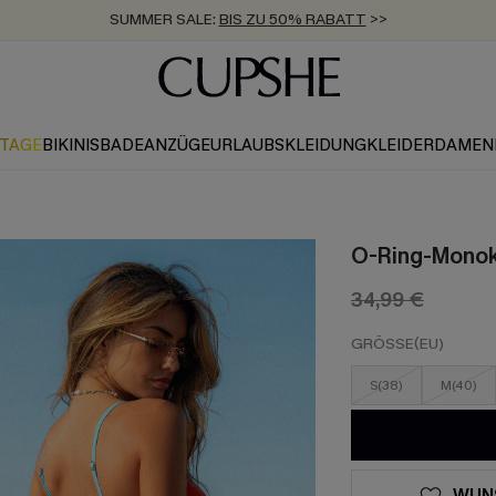
ZUM NEWSLETTER:
BIS ZU -20% EXTRA ERHALTEN
>>
KOSTENLOSER VERSAND AB 89 €
>>
KTAGE
BIKINIS
BADEANZÜGE
URLAUBSKLEIDUNG
KLEIDER
DAMEN
O-Ring-Monoki
34,99 €
GRÖSSE(EU)
S(38)
M(40)
WUN