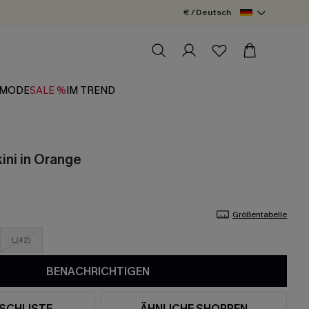
€ / Deutsch
MODE
SALE %
IM TREND
ni in Orange
Größentabelle
L(42)
BENACHRICHTIGEN
SCHLISTE
ÄHNLICHE SHOPPEN