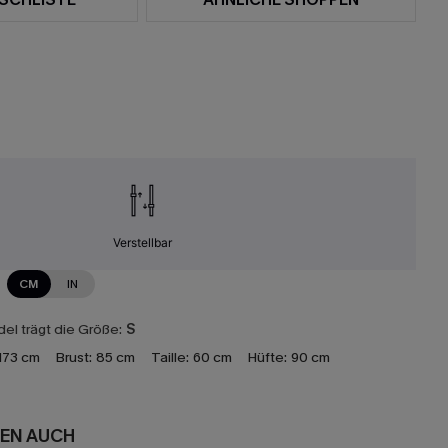
Verstellbar
CM
IN
el trägt die Größe:
S
173 cm
Brust:
85 cm
Taille:
60 cm
Hüfte:
90 cm
EN AUCH