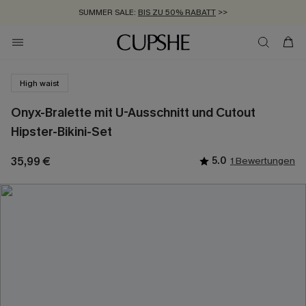
SUMMER SALE:
BIS ZU 50% RABATT
>>
ZUM NEWSLETTER:
KOSTENLOSER VERSAND AB 89 €
BIS ZU -20% EXTRA ERHALTEN
>>
>>
High waist
Onyx-Bralette mit U-Ausschnitt und Cutout
Hipster-Bikini-Set
35,99 €
5.0
1 Bewertungen