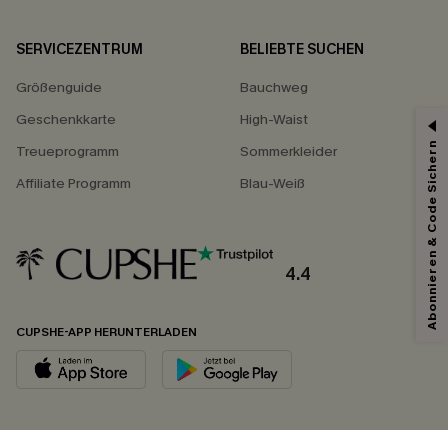
SERVICEZENTRUM
BELIEBTE SUCHEN
Größenguide
Bauchweg
Geschenkkarte
High-Waist
Abonnieren & Code Sichern
Treueprogramm
Sommerkleider
Affiliate Programm
Blau-Weiß
4.4
CUPSHE-APP HERUNTERLADEN
FOLGEN SIE UNS AUF