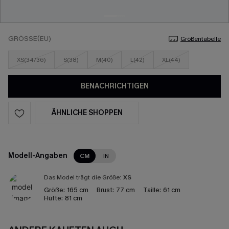
GRÖSSE(EU)
Größentabelle
XS(34/36)
S(38)
M(40)
L(42)
XL(44)
BENACHRICHTIGEN
ÄHNLICHE SHOPPEN
Modell-Angaben
CM
IN
Das Model trägt die Größe:
XS
Größe:
165 cm
Brust:
77 cm
Taille:
61 cm
Hüfte:
81 cm