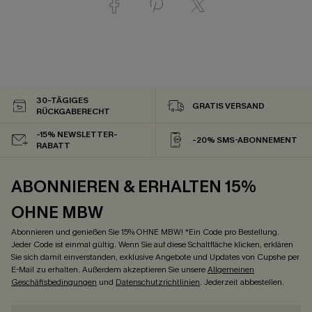
30-TÄGIGES
GRATIS VERSAND
RÜCKGABERECHT
-15% NEWSLETTER-
-20% SMS-ABONNEMENT
RABATT
ABONNIEREN & ERHALTEN 15%
OHNE MBW
Abonnieren und genießen Sie 15% OHNE MBW! *Ein Code pro Bestellung.
Jeder Code ist einmal gültig. Wenn Sie auf diese Schaltfläche klicken, erklären
Sie sich damit einverstanden, exklusive Angebote und Updates von Cupshe per
E-Mail zu erhalten. Außerdem akzeptieren Sie unsere
Allgemeinen
Geschäftsbedingungen
und
Datenschutzrichtlinien
. Jederzeit abbestellen.