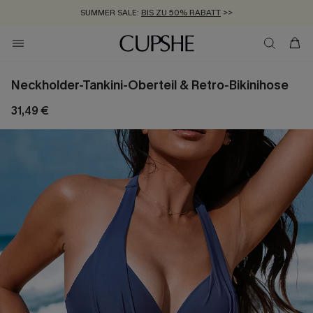
SUMMER SALE:
BIS ZU 50% RABATT
>>
ZUM NEWSLETTER:
KOSTENLOSER VERSAND AB 89 €
BIS ZU -20% EXTRA ERHALTEN
>>
>>
Neckholder-Tankini-Oberteil & Retro-Bikinihose
31,49 €