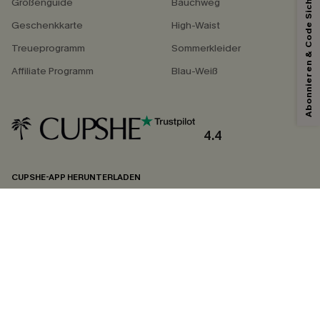
Abonnieren & Code Sichern
Größenguide
Bauchweg
Geschenkkarte
High-Waist
Treueprogramm
Sommerkleider
Affiliate Programm
Blau-Weiß
4.4
CUPSHE-APP HERUNTERLADEN
FOLGEN SIE UNS AUF