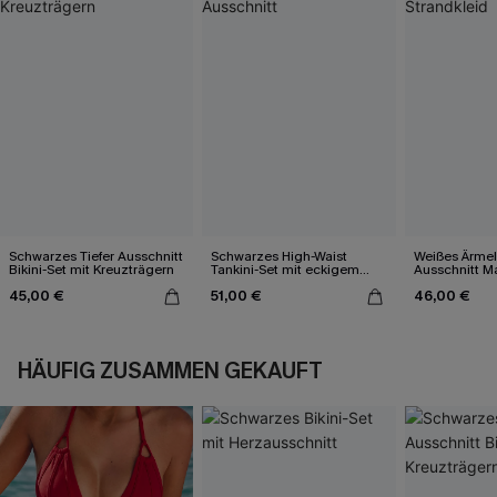
Schwarzes Tiefer Ausschnitt
Schwarzes High-Waist
Weißes Ärmel
Bikini-Set mit Kreuzträgern
Tankini-Set mit eckigem
Ausschnitt Ma
Ausschnitt
45,00 €
51,00 €
46,00 €
HÄUFIG ZUSAMMEN GEKAUFT