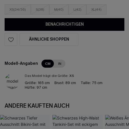
XS(34/36)
S(38)
M(40)
L(42)
XL(44)
BENACHRICHTIGEN
ÄHNLICHE SHOPPEN
Modell-Angaben
CM
IN
Das Model trägt die Größe:
XS
Größe:
165 cm
Brust:
89 cm
Taille:
75 cm
Hüfte:
97 cm
ANDERE KAUFTEN AUCH