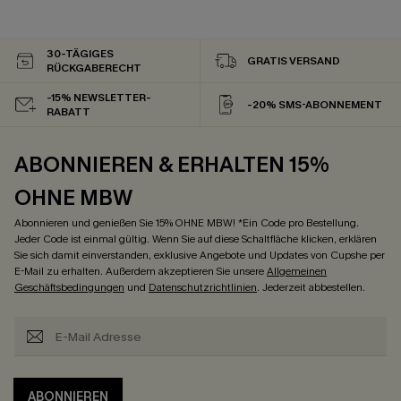
30-TÄGIGES
GRATIS VERSAND
RÜCKGABERECHT
-15% NEWSLETTER-
-20% SMS-ABONNEMENT
RABATT
ABONNIEREN & ERHALTEN 15%
OHNE MBW
Abonnieren und genießen Sie 15% OHNE MBW! *Ein Code pro Bestellung.
Jeder Code ist einmal gültig. Wenn Sie auf diese Schaltfläche klicken, erklären
Sie sich damit einverstanden, exklusive Angebote und Updates von Cupshe per
E-Mail zu erhalten. Außerdem akzeptieren Sie unsere
Allgemeinen
Geschäftsbedingungen
und
Datenschutzrichtlinien
. Jederzeit abbestellen.
ABONNIEREN