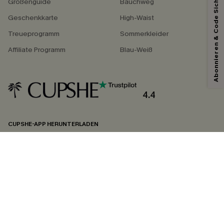
Abonnieren & Code Sichern
Größenguide
Bauchweg
Geschenkkarte
High-Waist
Treueprogramm
Sommerkleider
Affiliate Programm
Blau-Weiß
4.4
CUPSHE-APP HERUNTERLADEN
FOLGEN SIE UNS AUF