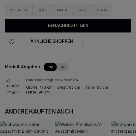
XS(34/36)
S(38)
M(40)
L(42)
XL(44)
BENACHRICHTIGEN
ÄHNLICHE SHOPPEN
Modell-Angaben
CM
IN
Das Model trägt die Größe:
XS
Größe:
173 cm
Brust:
85 cm
Taille:
60 cm
Hüfte:
90 cm
ANDERE KAUFTEN AUCH