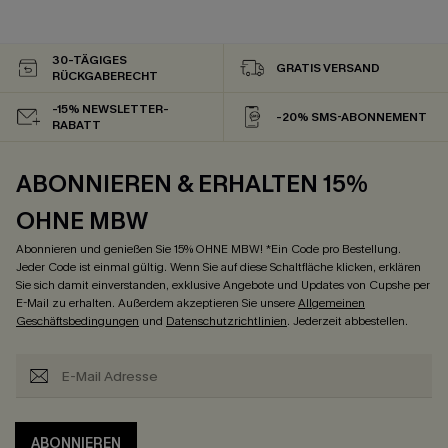
30-TÄGIGES
GRATIS VERSAND
RÜCKGABERECHT
-15% NEWSLETTER-
-20% SMS-ABONNEMENT
RABATT
ABONNIEREN & ERHALTEN 15%
OHNE MBW
Abonnieren und genießen Sie 15% OHNE MBW! *Ein Code pro Bestellung.
Jeder Code ist einmal gültig. Wenn Sie auf diese Schaltfläche klicken, erklären
Sie sich damit einverstanden, exklusive Angebote und Updates von Cupshe per
E-Mail zu erhalten. Außerdem akzeptieren Sie unsere
Allgemeinen
Geschäftsbedingungen
und
Datenschutzrichtlinien
. Jederzeit abbestellen.
ABONNIEREN