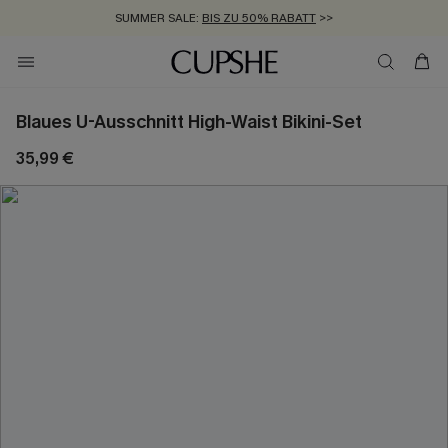
SUMMER SALE:
BIS ZU 50% RABATT
>>
ZUM NEWSLETTER:
KOSTENLOSER VERSAND AB 89 €
BIS ZU -20% EXTRA ERHALTEN
>>
>>
Blaues U-Ausschnitt High-Waist Bikini-Set
35,99 €