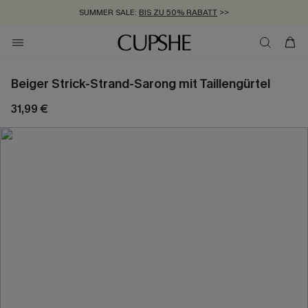
SUMMER SALE:
BIS ZU 50% RABATT
>>
ZUM NEWSLETTER:
KOSTENLOSER VERSAND AB 89 €
BIS ZU -20% EXTRA ERHALTEN
>>
>>
Beiger Strick-Strand-Sarong mit Taillengürtel
31,99 €