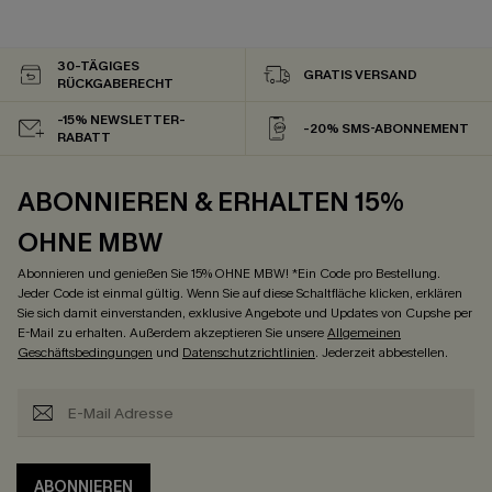
30-TÄGIGES
GRATIS VERSAND
RÜCKGABERECHT
-15% NEWSLETTER-
-20% SMS-ABONNEMENT
RABATT
ABONNIEREN & ERHALTEN 15%
OHNE MBW
Abonnieren und genießen Sie 15% OHNE MBW! *Ein Code pro Bestellung.
Jeder Code ist einmal gültig. Wenn Sie auf diese Schaltfläche klicken, erklären
Sie sich damit einverstanden, exklusive Angebote und Updates von Cupshe per
E-Mail zu erhalten. Außerdem akzeptieren Sie unsere
Allgemeinen
Geschäftsbedingungen
und
Datenschutzrichtlinien
. Jederzeit abbestellen.
ABONNIEREN