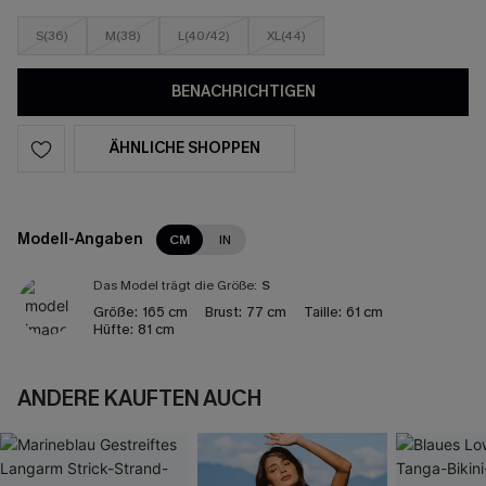
S(36)
M(38)
L(40/42)
XL(44)
BENACHRICHTIGEN
ÄHNLICHE SHOPPEN
Modell-Angaben
CM
IN
Das Model trägt die Größe:
S
Größe:
165 cm
Brust:
77 cm
Taille:
61 cm
Hüfte:
81 cm
ANDERE KAUFTEN AUCH