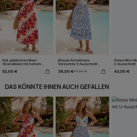
Rot geblümtes Maxi-
Blaues Ärmelloses
Rotes Mini-St
Strandkleid mit hohem
Verziertes V-Ausschnitt
U-Ausschnitt
Ausschnitt
Midi-Trägerkleid
52,00 €
38,00 €
43,00 €
47,00 €
DAS KÖNNTE IHNEN AUCH GEFALLEN