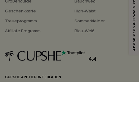
Abonnieren & Code Sichern
Größenguide
Bauchweg
Geschenkkarte
High-Waist
Treueprogramm
Sommerkleider
Affiliate Programm
Blau-Weiß
4.4
CUPSHE-APP HERUNTERLADEN
FOLGEN SIE UNS AUF