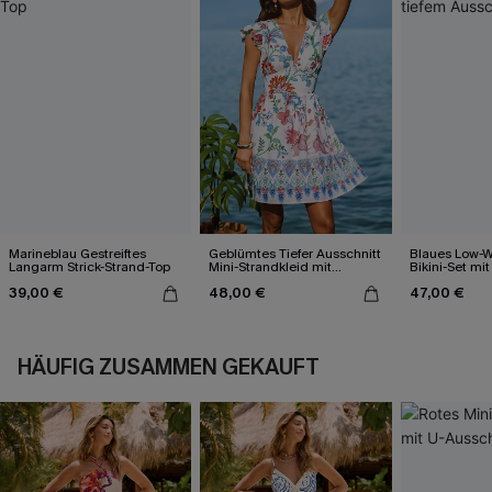
Marineblau Gestreiftes
Geblümtes Tiefer Ausschnitt
Blaues Low-W
Langarm Strick-Strand-Top
Mini-Strandkleid mit
Bikini-Set mit
Flatterärmeln
Ausschnitt
39,00 €
48,00 €
47,00 €
HÄUFIG ZUSAMMEN GEKAUFT