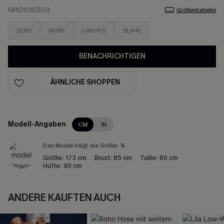
GRÖSSE(EU)
Größentabelle
S(36)
M(38)
L(40/42)
XL(44)
BENACHRICHTIGEN
ÄHNLICHE SHOPPEN
Modell-Angaben
CM
IN
Das Model trägt die Größe:
S
Größe:
173 cm
Brust:
85 cm
Taille:
60 cm
Hüfte:
90 cm
ANDERE KAUFTEN AUCH