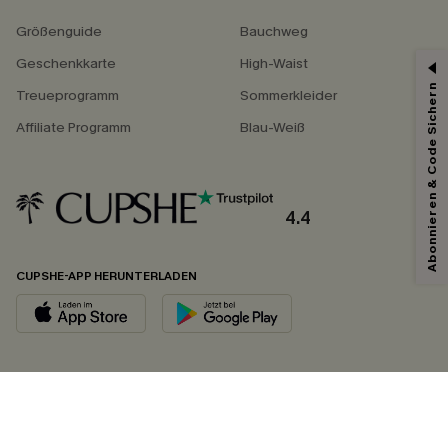
Größenguide
Bauchweg
Geschenkkarte
High-Waist
Abonnieren & Code Sichern
Treueprogramm
Sommerkleider
Affiliate Programm
Blau-Weiß
4.4
CUPSHE-APP HERUNTERLADEN
FOLGEN SIE UNS AUF