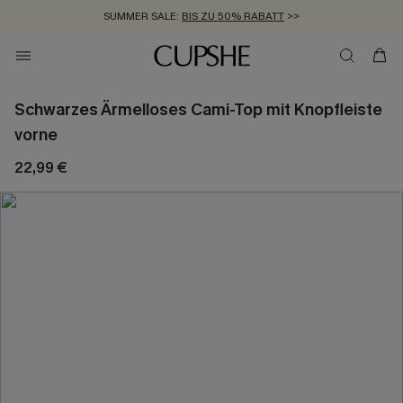
SUMMER SALE:
BIS ZU 50% RABATT
>>
ZUM NEWSLETTER:
KOSTENLOSER VERSAND AB 89 €
BIS ZU -20% EXTRA ERHALTEN
>>
>>
Schwarzes Ärmelloses Cami-Top mit Knopfleiste
vorne
22,99 €