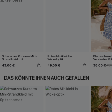
Schwarzes Kurzarm Mini-
Rotes Minikleid in
Blaues Ärmel
Strandkleid mit
Wickeloptik
Verziertes V-
Spitzenbesaz
Midi-Trägerkl
43,00 €
49,00 €
38,00 €
47,
DAS KÖNNTE IHNEN AUCH GEFALLEN