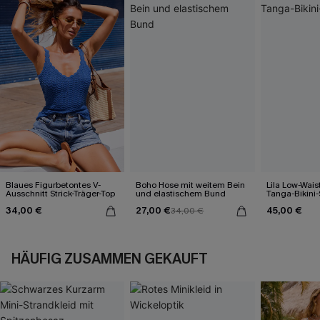
Blaues Figurbetontes V-
Boho Hose mit weitem Bein
Lila Low-Wais
Ausschnitt Strick-Träger-Top
und elastischem Bund
Tanga-Bikini-
34,00 €
27,00 €
45,00 €
34,00 €
HÄUFIG ZUSAMMEN GEKAUFT