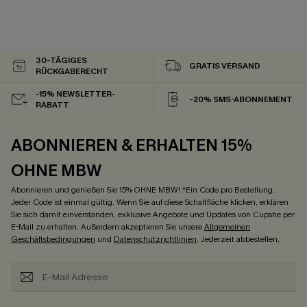
30-TÄGIGES
GRATIS VERSAND
RÜCKGABERECHT
-15% NEWSLETTER-
-20% SMS-ABONNEMENT
RABATT
ABONNIEREN & ERHALTEN 15%
OHNE MBW
Abonnieren und genießen Sie 15% OHNE MBW! *Ein Code pro Bestellung.
Jeder Code ist einmal gültig. Wenn Sie auf diese Schaltfläche klicken, erklären
Sie sich damit einverstanden, exklusive Angebote und Updates von Cupshe per
E-Mail zu erhalten. Außerdem akzeptieren Sie unsere
Allgemeinen
Geschäftsbedingungen
und
Datenschutzrichtlinien
. Jederzeit abbestellen.