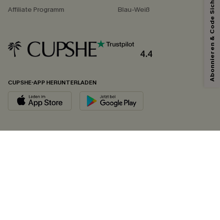
Abonnieren & Code Sichern
Affiliate Programm
Blau-Weiß
4.4
CUPSHE-APP HERUNTERLADEN
FOLGEN SIE UNS AUF
©2026 CUPSHE DEUTSCHLAND
Datenschutz
&
AGB
&
Zugänglichkeitserklärung