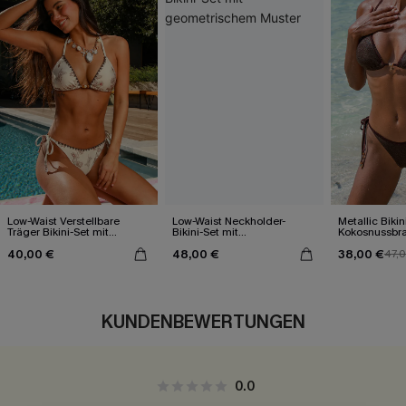
Low-Waist Verstellbare
Low-Waist Neckholder-
Metallic Bikin
Träger Bikini-Set mit
Bikini-Set mit
Kokosnussbr
Blumenmuster
geometrischem Muster
40,00 €
48,00 €
38,00 €
47,
KUNDENBEWERTUNGEN
0.0