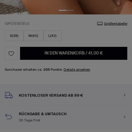
GRÖSSE(EU)
Größentabelle
S(38)
M(40)
L(42)
IN DEN WARENKORB
/
41,00 €
Sunchaser erhalten ca.
205
Punkte.
Details ansehen
KOSTENLOSER VERSAND AB 89 €
RÜCKGABE & UMTAUSCH
30 Tage Frist