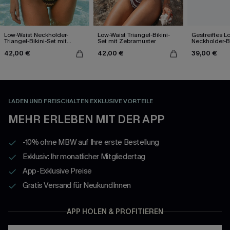
Low-Waist Neckholder-
Low-Waist Triangel-Bikini-
Gestreiftes L
Triangel-Bikini-Set mit
Set mit Zebramuster
Neckholder-Bi
Chevron-Muster
tiefem Aussch
42,00 €
42,00 €
39,00 €
LADEN UND FREISCHALTEN EXKLUSIVE VORTEILE
MEHR ERLEBEN MIT DER APP
-10% ohne MBW auf Ihre erste Bestellung
Exklusiv: Ihr monatlicher Mitgliedertag
App-Exklusive Preise
Gratis Versand für NeukundInnen
APP HOLEN & PROFITIEREN