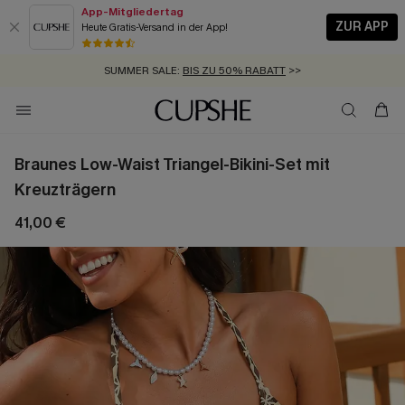
App-Mitgliedertag
ZUR APP
Heute Gratis-Versand in der App!
GRATIS MASSBAND MIT JEDEM SCHNELLVERSAND-ARTIKEL >>
SUMMER SALE:
BIS ZU 50% RABATT
>>
ZUM NEWSLETTER:
KOSTENLOSER VERSAND AB 89 €
BIS ZU -20% EXTRA ERHALTEN
>>
>>
Braunes Low-Waist Triangel-Bikini-Set mit
Kreuzträgern
41,00 €