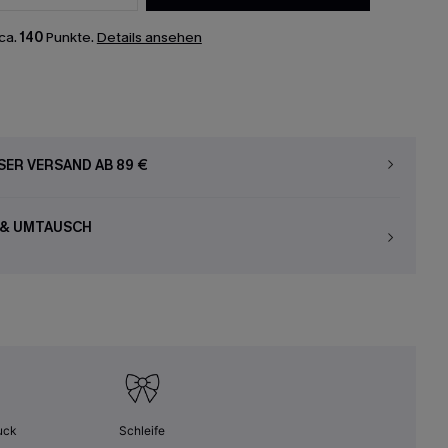
ca.
140
Punkte.
Details ansehen
ER VERSAND AB 89 €
 & UMTAUSCH
uck
Schleife