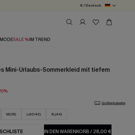
€ / Deutsch
MODE
SALE %
IM TREND
es Mini-Urlaubs-Sommerkleid mit tiefem
20%
Größentabelle
M(38)
L(40/42)
XL(44)
SCHLISTE
IN DEN WARENKORB
/
28,00 €