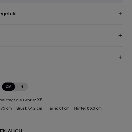
egefühl
CM
IN
el trägt die Größe:
XS
175 cm
Brust:
81.2 cm
Taille:
61 cm
Hüfte:
86.3 cm
EN AUCH