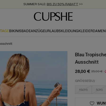
SUMMER SALE:
BIS ZU 50% RABATT
>>
ZUM NEWSLETTER:
KOSTENLOSER VERSAND AB 89 €
BIS ZU -20% EXTRA ERHALTEN
>>
>>
KTAGE
BIKINIS
BADEANZÜGE
URLAUBSKLEIDUNG
KLEIDER
DAMEN
usschnitt
Blau Tropisch
Ausschnitt
28,00 €
35,00 €
-
GRÖSSE(EU)
XS(34)
S(36)
WUN