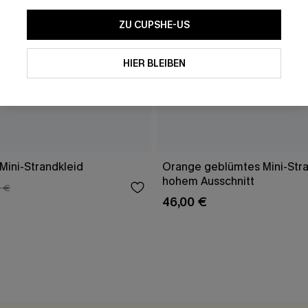
ZU CUPSHE-US
HIER BLEIBEN
Mini-Strandkleid
Orange geblümtes Mini-Stra
hohem Ausschnitt
 €
46,00 €