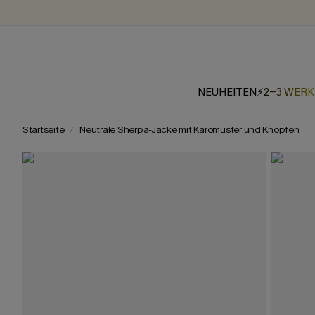
NEUHEITEN
⚡2-3 WER
Startseite
Neutrale Sherpa-Jacke mit Karomuster und Knöpfen