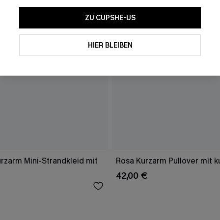
ZU CUPSHE-US
HIER BLEIBEN
rzarm Mini-Strandkleid mit
Rosa Kurzarm Pullover mit 
42,00 €