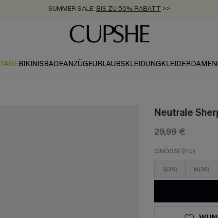
SUMMER SALE:
BIS ZU 50% RABATT
>>
ZUM NEWSLETTER:
KOSTENLOSER VERSAND AB 89 €
BIS ZU -20% EXTRA ERHALTEN
>>
>>
KTAGE
BIKINIS
BADEANZÜGE
URLAUBSKLEIDUNG
KLEIDER
DAMEN
Neutrale Sher
29,99 €
GRÖSSE(EU)
S(36)
M(38)
WUN