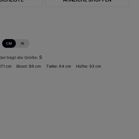
CM
IN
el trägt die Größe:
S
171 cm
Brust:
86 cm
Taille:
64 cm
Hüfte:
93 cm