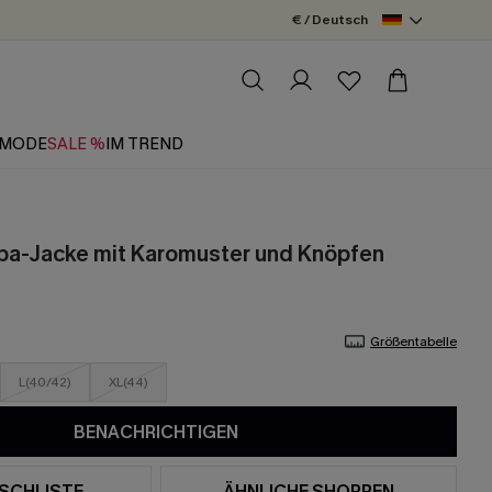
€ / Deutsch
MODE
SALE %
IM TREND
pa-Jacke mit Karomuster und Knöpfen
Größentabelle
L(40/42)
XL(44)
BENACHRICHTIGEN
SCHLISTE
ÄHNLICHE SHOPPEN