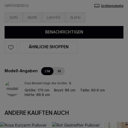
GRÖSSE(EU)
Größentabelle
S(36)
M(38)
L(40/42)
XL(44)
BENACHRICHTIGEN
ÄHNLICHE SHOPPEN
Modell-Angaben
CM
IN
Das Model trägt die Größe:
S
Größe:
170 cm
Brust:
86 cm
Taille:
60.9 cm
Hüfte:
88.9 cm
ANDERE KAUFTEN AUCH