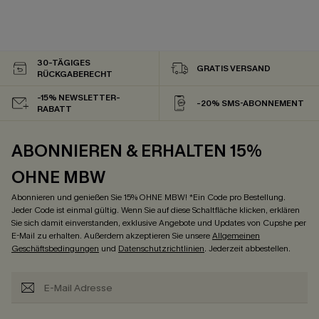
30-TÄGIGES
GRATIS VERSAND
RÜCKGABERECHT
-15% NEWSLETTER-
-20% SMS-ABONNEMENT
RABATT
ABONNIEREN & ERHALTEN 15%
OHNE MBW
Abonnieren und genießen Sie 15% OHNE MBW! *Ein Code pro Bestellung.
Jeder Code ist einmal gültig. Wenn Sie auf diese Schaltfläche klicken, erklären
Sie sich damit einverstanden, exklusive Angebote und Updates von Cupshe per
E-Mail zu erhalten. Außerdem akzeptieren Sie unsere
Allgemeinen
Geschäftsbedingungen
und
Datenschutzrichtlinien
. Jederzeit abbestellen.