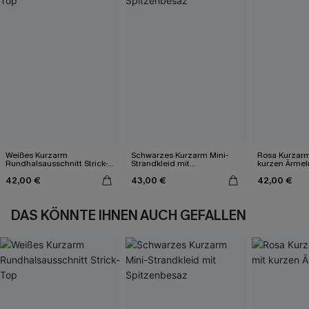
Weißes Kurzarm
Schwarzes Kurzarm Mini-
Rosa Kurzarm
Rundhalsausschnitt Strick-
Strandkleid mit
kurzen Ärmel
Top
Spitzenbesaz
42,00 €
43,00 €
42,00 €
DAS KÖNNTE IHNEN AUCH GEFALLEN