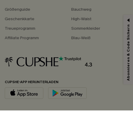
Größenguide
Bauchweg
Geschenkkarte
High-Waist
Abonnieren & Code Sichern
Treueprogramm
Sommerkleider
Affiliate Programm
Blau-Weiß
4.3
CUPSHE-APP HERUNTERLADEN
FOLGEN SIE UNS AUF