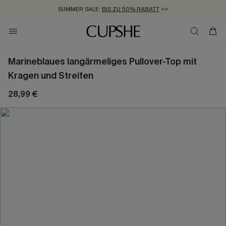
SUMMER SALE:
BIS ZU 50% RABATT
>>
ZUM NEWSLETTER:
KOSTENLOSER VERSAND AB 89 €
BIS ZU -20% EXTRA ERHALTEN
>>
>>
Marineblaues langärmeliges Pullover-Top mit
Kragen und Streifen
28,99 €