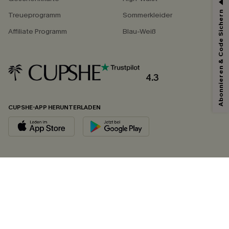
Abonnieren & Code Sichern
Treueprogramm
Sommerkleider
Affiliate Programm
Blau-Weiß
4.3
CUPSHE-APP HERUNTERLADEN
FOLGEN SIE UNS AUF
©2026 CUPSHE DEUTSCHLAND