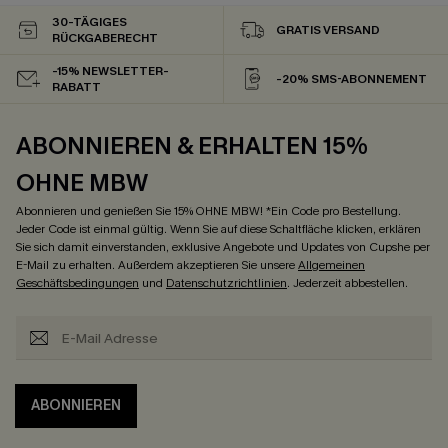
30-TÄGIGES
GRATIS VERSAND
RÜCKGABERECHT
-15% NEWSLETTER-
-20% SMS-ABONNEMENT
RABATT
ABONNIEREN & ERHALTEN 15%
OHNE MBW
Abonnieren und genießen Sie 15% OHNE MBW! *Ein Code pro Bestellung.
Jeder Code ist einmal gültig. Wenn Sie auf diese Schaltfläche klicken, erklären
Sie sich damit einverstanden, exklusive Angebote und Updates von Cupshe per
E-Mail zu erhalten. Außerdem akzeptieren Sie unsere
Allgemeinen
Geschäftsbedingungen
und
Datenschutzrichtlinien
. Jederzeit abbestellen.
ABONNIEREN