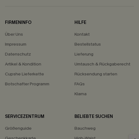
FIRMENINFO
HILFE
Über Uns
Kontakt
Impressum
Bestellstatus
Datenschutz
Lieferung
Artikel & Kondition
Umtausch & Rückgaberecht
Cupshe Lieferkette
Rücksendung starten
Botschafter Programm
FAQs
Klarna
SERVICEZENTRUM
BELIEBTE SUCHEN
Größenguide
Bauchweg
Geschenkkarte
High-Waist