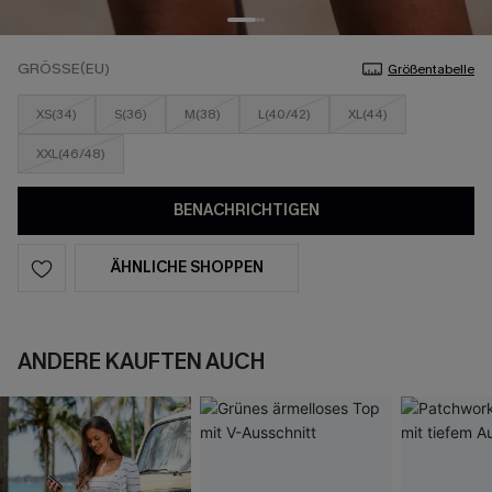
GRÖSSE(EU)
Größentabelle
XS(34)
S(36)
M(38)
L(40/42)
XL(44)
XXL(46/48)
BENACHRICHTIGEN
ÄHNLICHE SHOPPEN
ANDERE KAUFTEN AUCH