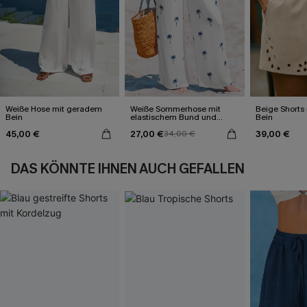
Weiße Hose mit geradem
Weiße Sommerhose mit
Beige Shorts
Bein
elastischem Bund und
Bein
Taschen
45,00 €
27,00 €
39,00 €
34,00 €
DAS KÖNNTE IHNEN AUCH GEFALLEN