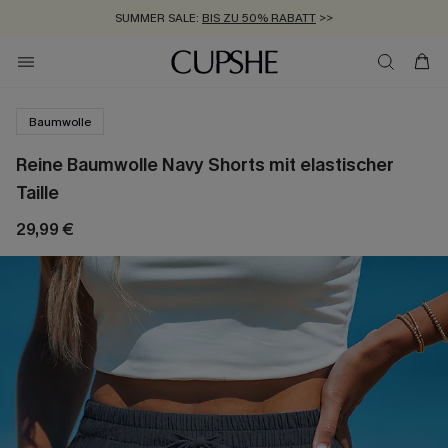
SUMMER SALE:
BIS ZU 50% RABATT
>>
ZUM NEWSLETTER:
KOSTENLOSER VERSAND AB 89 €
BIS ZU -20% EXTRA ERHALTEN
>>
>>
Baumwolle
Reine Baumwolle Navy Shorts mit elastischer
Taille
29,99 €