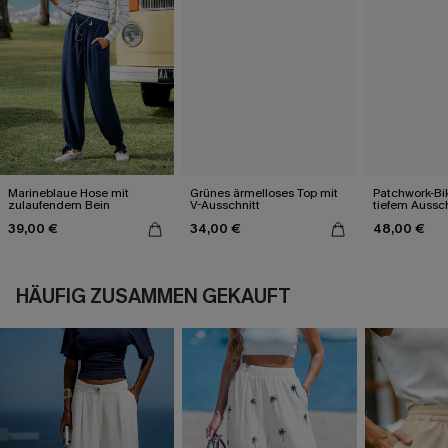
Marineblaue Hose mit
Grünes ärmelloses Top mit
Patchwork-Bik
zulaufendem Bein
V-Ausschnitt
tiefem Aussch
39,00 €
34,00 €
48,00 €
HÄUFIG ZUSAMMEN GEKAUFT