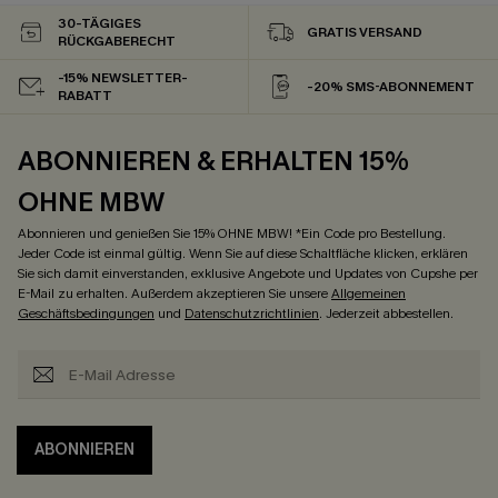
30-TÄGIGES
GRATIS VERSAND
RÜCKGABERECHT
-15% NEWSLETTER-
-20% SMS-ABONNEMENT
RABATT
ABONNIEREN & ERHALTEN 15%
OHNE MBW
Abonnieren und genießen Sie 15% OHNE MBW! *Ein Code pro Bestellung.
Jeder Code ist einmal gültig. Wenn Sie auf diese Schaltfläche klicken, erklären
Sie sich damit einverstanden, exklusive Angebote und Updates von Cupshe per
E-Mail zu erhalten. Außerdem akzeptieren Sie unsere
Allgemeinen
Geschäftsbedingungen
und
Datenschutzrichtlinien
. Jederzeit abbestellen.
ABONNIEREN