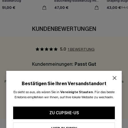
Badeanzug
Bauchweg-Badeanzug mit
Shaping Büg
tiefem V-Ausschnitt
51,00 €
47,00 €
43,00 €
54,
KUNDENBEWERTUNGEN
5.0
1 BEWERTUNG
Kundenmeinungen:
Passt Gut
Fällt Klein Aus
Passt Gut
Fällt Groß Aus
Bestätigen Sie Ihren Versandstandort
Es sieht so aus, als wären Sie in
Vereinigte Staaten
.
Für das beste
300 Punkte für Ihre Bewertung!
Erlebnis empfehlen wir Ihnen, auf Ihre lokale Website zu wechseln.
BEWERTEN
ZU CUPSHE-US