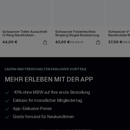
Schwarzer Tiefer Ausschnitt
Schwarzer Federleichtes
Schwarzer V-
O-Ring Neckholder-
Shaping Bügel-Badeanzug
Neckholder-
Badeanzug
44,00 €
43,00 €
37,00 €
54,00 €
46,
LADEN UND FREISCHALTEN EXKLUSIVE VORTEILE
MEHR ERLEBEN MIT DER APP
-10% ohne MBW auf Ihre erste Bestellung
Exklusiv: Ihr monatlicher Mitgliedertag
App-Exklusive Preise
Gratis Versand für NeukundInnen