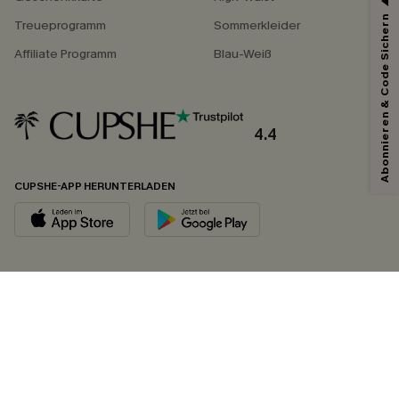
Abonnieren & Code Sichern
Treueprogramm
Sommerkleider
Affiliate Programm
Blau-Weiß
4.4
CUPSHE-APP HERUNTERLADEN
FOLGEN SIE UNS AUF
©2026 CUPSHE DEUTSCHLAND