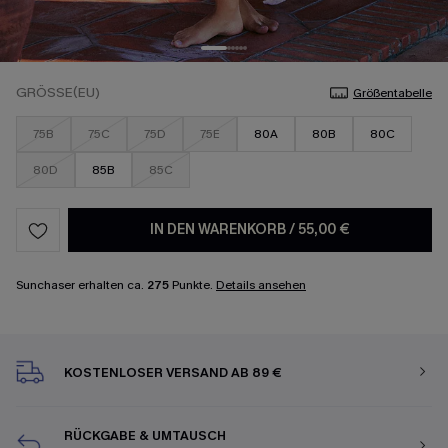
GRÖSSE(EU)
Größentabelle
75B
75C
75D
75E
80A
80B
80C
80D
85B
85C
IN DEN WARENKORB
/
55,00 €
Sunchaser erhalten ca.
275
Punkte.
Details ansehen
KOSTENLOSER VERSAND AB 89 €
RÜCKGABE & UMTAUSCH