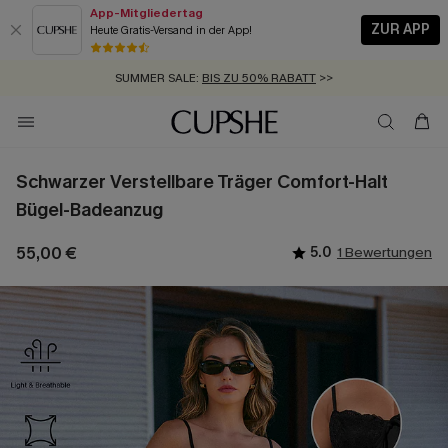
App-Mitgliedertag
ZUR APP
Heute Gratis-Versand in der App!
GRATIS MASSBAND MIT JEDEM SCHNELLVERSAND-ARTIKEL >>
SUMMER SALE:
BIS ZU 50% RABATT
>>
ZUM NEWSLETTER:
KOSTENLOSER VERSAND AB 89 €
BIS ZU -20% EXTRA ERHALTEN
>>
>>
Schwarzer Verstellbare Träger Comfort-Halt
Bügel-Badeanzug
55,00 €
5.0
1 Bewertungen