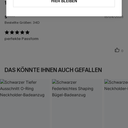
HIER BLEIBEN
1 BEWERTUNG
s****
15/04/2026
Bestellte Größen:
34D
perfekte Passform
0
DAS KÖNNTE IHNEN AUCH GEFALLEN