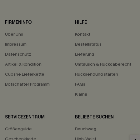
FIRMENINFO
HILFE
Über Uns
Kontakt
Impressum
Bestellstatus
Datenschutz
Lieferung
Artikel & Kondition
Umtausch & Rückgaberecht
Cupshe Lieferkette
Rücksendung starten
Botschafter Programm
FAQs
Klarna
SERVICEZENTRUM
BELIEBTE SUCHEN
Größenguide
Bauchweg
Geschenkkarte
High-Waist