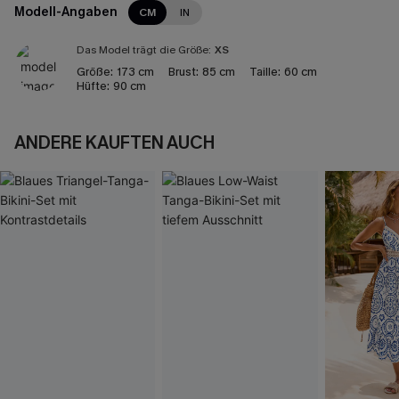
Modell-Angaben
CM
IN
Das Model trägt die Größe:
XS
Größe:
173 cm
Brust:
85 cm
Taille:
60 cm
Hüfte:
90 cm
ANDERE KAUFTEN AUCH