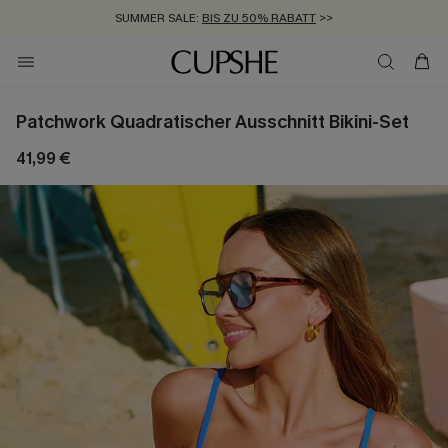
SUMMER SALE:
BIS ZU 50% RABATT
>>
ZUM NEWSLETTER:
KOSTENLOSER VERSAND AB 89 €
BIS ZU -20% EXTRA ERHALTEN
>>
>>
Patchwork Quadratischer Ausschnitt Bikini-Set
41,99 €