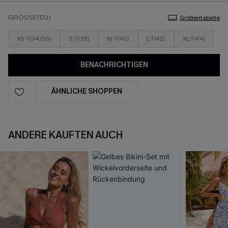
GRÖSSE(EU)
Größentabelle
XS-T(34/36)
S-T(38)
M-T(40)
L-T(42)
XL-T(44)
BENACHRICHTIGEN
ÄHNLICHE SHOPPEN
ANDERE KAUFTEN AUCH