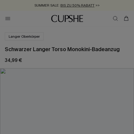
SUMMER SALE:
BIS ZU 50% RABATT
>>
ZUM NEWSLETTER:
KOSTENLOSER VERSAND AB 89 €
BIS ZU -20% EXTRA ERHALTEN
>>
>>
Langer Oberkörper
Schwarzer Langer Torso Monokini-Badeanzug
34,99 €