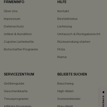
FIRMENINFO
HILFE
Über Uns
Kontakt
Impressum
Bestellstatus
Datenschutz
Lieferung
Artikel & Kondition
Umtausch & Rückgaberecht
Cupshe Lieferkette
Rücksendung starten
Botschafter Programm
FAQs
Klarna
SERVICEZENTRUM
BELIEBTE SUCHEN
Größenguide
Bauchweg
Geschenkkarte
High-Waist
Treueprogramm
Sommerkleider
Affiliate Programm
Blau-Weiß