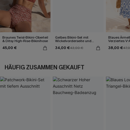
Braunes Twist-Bikini-Oberteil
Gelbes Bikini-Set mit
Blaues Ärmel
& Ditsy High-Rise-Bikinihose
Wickelvorderseite und
Verziertes V-
Rückenbindung
Midi-Trägerkl
45,00 €
34,00 €
38,00 €
43,00 €
47,
HÄUFIG ZUSAMMEN GEKAUFT