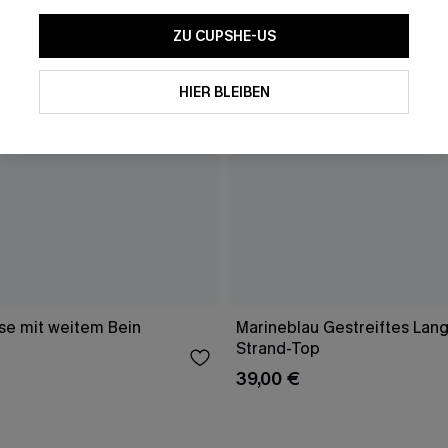
ZU CUPSHE-US
HIER BLEIBEN
e mit weitem Bein
Marineblau Gestreiftes Lang
Strand-Top
39,00 €