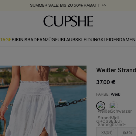
SUMMER SALE:
BIS ZU 50% RABATT
>>
ZUM NEWSLETTER:
KOSTENLOSER VERSAND AB 89 €
BIS ZU -20% EXTRA ERHALTEN
>>
>>
KTAGE
BIKINIS
BADEANZÜGE
URLAUBSKLEIDUNG
KLEIDER
DAMEN
Weißer Stran
37,00 €
FARBE:
Weiß
GRÖSSE(EU)
XS(34)
S(36)