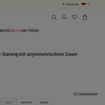
€ / Deutsch
MODE
SALE %
IM TREND
d-Sarong mit asymmetrischem Saum
Größentabelle
M(38)
L(40/42)
XL(44)