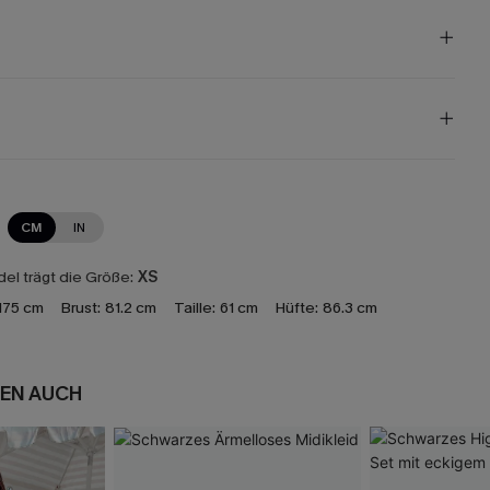
CM
IN
el trägt die Größe:
XS
175 cm
Brust:
81.2 cm
Taille:
61 cm
Hüfte:
86.3 cm
EN AUCH