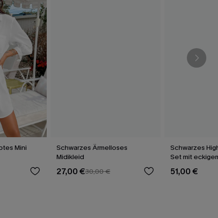
tes Mini
Schwarzes Ärmelloses
Schwarzes High
Midikleid
Set mit eckige
27,00 €
51,00 €
30,00 €