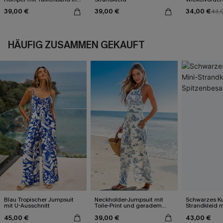
Wickeloptik
Rückenbind
39,00 €
39,00 €
34,00 €
43,
HÄUFIG ZUSAMMEN GEKAUFT
Blau Tropischer Jumpsuit
Neckholder-Jumpsuit mit
Schwarzes Ku
mit U-Ausschnitt
Toile-Print und geradem
Strandkleid m
Bein
Spitzenbesa
45,00 €
39,00 €
43,00 €