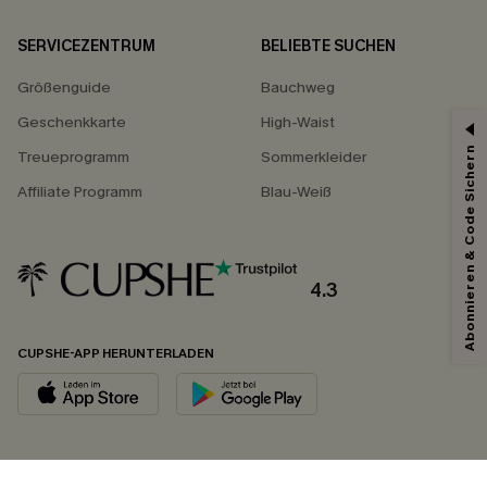
SERVICEZENTRUM
BELIEBTE SUCHEN
Größenguide
Bauchweg
Geschenkkarte
High-Waist
Abonnieren & Code Sichern
Treueprogramm
Sommerkleider
Affiliate Programm
Blau-Weiß
4.3
CUPSHE-APP HERUNTERLADEN
FOLGEN SIE UNS AUF