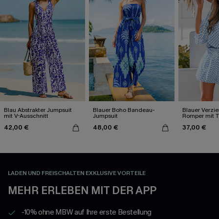
Blau Abstrakter Jumpsuit
Blauer Boho Bandeau-
Blauer Verzie
mit V-Ausschnitt
Jumpsuit
Romper mit T
Wickeloptik
42,00 €
48,00 €
37,00 €
LADEN UND FREISCHALTEN EXKLUSIVE VORTEILE
MEHR ERLEBEN MIT DER APP
-10% ohne MBW auf Ihre erste Bestellung