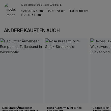
Das Model trägt die Größe:
S
Größe:
173 cm
Brust:
78 cm
Taille:
60 cm
Hüfte:
84 cm
ANDERE KAUFTEN AUCH
Geblümter Ärmelloser
Rosa Kurzarm Mini-Strick-
Gelbes Bikini
Romper mit Taillenband in
Strandkleid
Wickelvorder