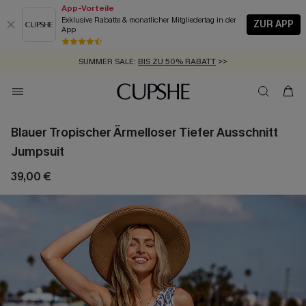
App-Vorteile
Exklusive Rabatte & monatlicher Mitgliedertag in der
ZUR APP
App
GRATIS MASSBAND MIT JEDEM SCHNELLVERSAND-ARTIKEL >>
SUMMER SALE:
BIS ZU 50% RABATT
>>
ZUM NEWSLETTER:
KOSTENLOSER VERSAND AB 89 €
BIS ZU -20% EXTRA ERHALTEN
>>
>>
Blauer Tropischer Ärmelloser Tiefer Ausschnitt
Jumpsuit
39,00 €