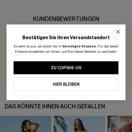
KUNDENBEWERTUNGEN
Bestätigen Sie Ihren Versandstandort
0.0
Es sieht so aus, als wären Sie in
Vereinigte Staaten
.
Für das beste
Erlebnis empfehlen wir Ihnen, auf Ihre lokale Website zu wechseln.
Seien Sie der Erste, der bewertet
300 Punkte für Ihre Bewertung!
ZU CUPSHE-US
BEWERTEN
HIER BLEIBEN
DAS KÖNNTE IHNEN AUCH GEFALLEN