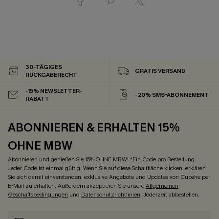
30-TÄGIGES
GRATIS VERSAND
RÜCKGABERECHT
-15% NEWSLETTER-
-20% SMS-ABONNEMENT
RABATT
ABONNIEREN & ERHALTEN 15%
OHNE MBW
Abonnieren und genießen Sie 15% OHNE MBW! *Ein Code pro Bestellung.
Jeder Code ist einmal gültig. Wenn Sie auf diese Schaltfläche klicken, erklären
Sie sich damit einverstanden, exklusive Angebote und Updates von Cupshe per
E-Mail zu erhalten. Außerdem akzeptieren Sie unsere
Allgemeinen
Geschäftsbedingungen
und
Datenschutzrichtlinien
. Jederzeit abbestellen.