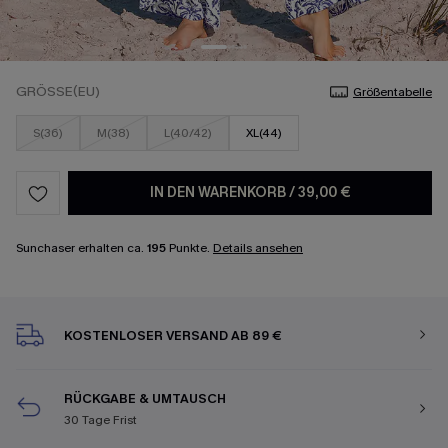
GRÖSSE(EU)
Größentabelle
S(36)
M(38)
L(40/42)
XL(44)
IN DEN WARENKORB
/
39,00 €
Sunchaser erhalten ca.
195
Punkte.
Details ansehen
KOSTENLOSER VERSAND AB 89 €
RÜCKGABE & UMTAUSCH
30 Tage Frist