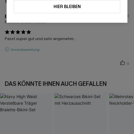
1 BEWERTUNG
HIER BLEIBEN
p****
13/07/2026
Bestellte Größen:
36D&M
Passt super gut und sehr angenehm .
Anreizbewertung
0
DAS KÖNNTE IHNEN AUCH GEFALLEN