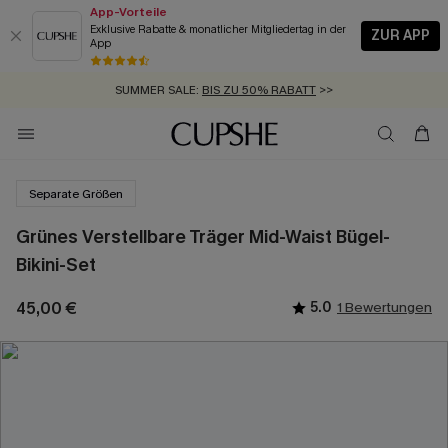
App-Vorteile
Exklusive Rabatte & monatlicher Mitgliedertag in der
ZUR APP
App
GRATIS MASSBAND MIT JEDEM SCHNELLVERSAND-ARTIKEL >>
SUMMER SALE:
BIS ZU 50% RABATT
>>
ZUM NEWSLETTER:
KOSTENLOSER VERSAND AB 89 €
BIS ZU -20% EXTRA ERHALTEN
>>
>>
Separate Größen
Grünes Verstellbare Träger Mid-Waist Bügel-
Bikini-Set
45,00 €
5.0
1 Bewertungen