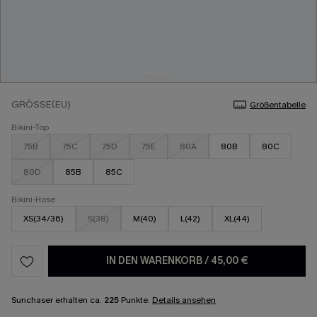
GRÖSSE(EU)
Größentabelle
Bikini-Top
75B
75C
75D
75E
80A
80B
80C
80D
85B
85C
Bikini-Hose
XS(34/36)
S(38)
M(40)
L(42)
XL(44)
IN DEN WARENKORB
/
45,00 €
Sunchaser erhalten ca.
225
Punkte.
Details ansehen