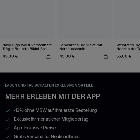
Navy High Waist Verstellbare
Schwarzes Bikini-Set mit
Weinrotes Hi
Träger Bralette-Bikini-Set
Herzausschnitt
Neckholder-T
45,00 €
45,00 €
55,00 €
LADEN UND FREISCHALTEN EXKLUSIVE VORTEILE
MEHR ERLEBEN MIT DER APP
-10% ohne MBW auf Ihre erste Bestellung
Exklusiv: Ihr monatlicher Mitgliedertag
App-Exklusive Preise
Gratis Versand für NeukundInnen