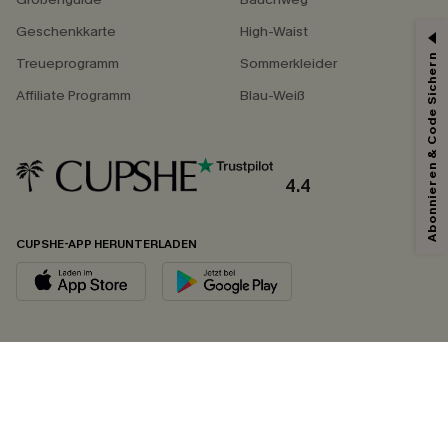
Geschenkkarte
High-Waist
Abonnieren & Code Sichern
Treueprogramm
Sommerkleider
Affiliate Programm
Blau-Weiß
4.4
CUPSHE-APP HERUNTERLADEN
FOLGEN SIE UNS AUF