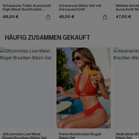
Schwarzes Tiefer Ausschnitt
Schwarzes Bikini-Set mit
Weißes Ärmel
High-Waist Neckholder-
Herzausschnitt
Ausschnitt Ma
Bikini-Set
48,00 €
45,00 €
47,00 €
HÄUFIG ZUSAMMEN GEKAUFT
Glitzerndes Low-Waist
Rotes Neckholder-Bügel-
Abstraktes Bü
Bügel-Brazilian-Bikini-Set
Bikini-Set
Bikini-Set