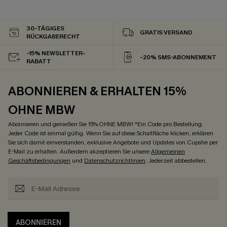
30-TÄGIGES
GRATIS VERSAND
RÜCKGABERECHT
-15% NEWSLETTER-
-20% SMS-ABONNEMENT
RABATT
ABONNIEREN & ERHALTEN 15%
OHNE MBW
Abonnieren und genießen Sie 15% OHNE MBW! *Ein Code pro Bestellung.
Jeder Code ist einmal gültig. Wenn Sie auf diese Schaltfläche klicken, erklären
Sie sich damit einverstanden, exklusive Angebote und Updates von Cupshe per
E-Mail zu erhalten. Außerdem akzeptieren Sie unsere
Allgemeinen
Geschäftsbedingungen
und
Datenschutzrichtlinien
. Jederzeit abbestellen.
ABONNIEREN