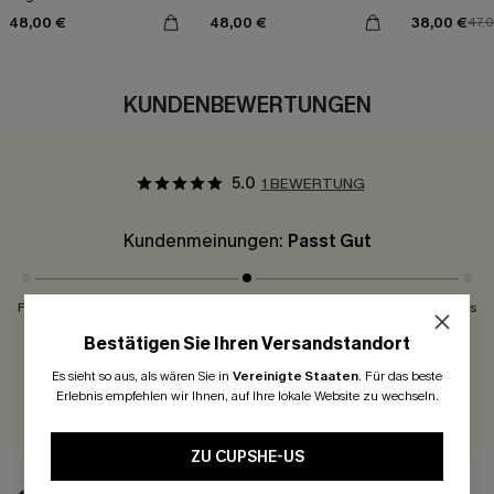
48,00 €
48,00 €
38,00 €
47,
KUNDENBEWERTUNGEN
5.0
1 BEWERTUNG
Kundenmeinungen:
Passt Gut
Fällt Klein Aus
Passt Gut
Fällt Groß Aus
Bestätigen Sie Ihren Versandstandort
300 Punkte für Ihre Bewertung!
Es sieht so aus, als wären Sie in
Vereinigte Staaten
.
Für das beste
Erlebnis empfehlen wir Ihnen, auf Ihre lokale Website zu wechseln.
BEWERTEN
ZU CUPSHE-US