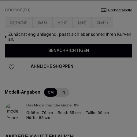
GRÖSSE(EU)
Größentabelle
XS(34/36)
S(38)
M(40)
L(42)
XL(44)
Zunächst eng anliegend, passt sich aber schnell Ihren Kurven
an.
BENACHRICHTIGEN
ÄHNLICHE SHOPPEN
Modell-Angaben
CM
IN
Das Model trägt die Größe:
XS
Größe:
176 cm
Brust:
85 cm
Taille:
60 cm
Hüfte:
88 cm