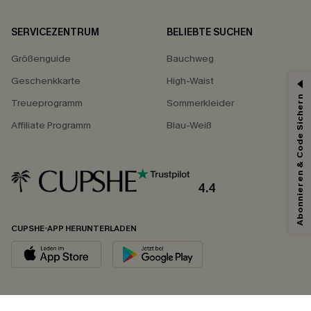
SERVICEZENTRUM
BELIEBTE SUCHEN
Größenguide
Bauchweg
Geschenkkarte
High-Waist
Abonnieren & Code Sichern
Treueprogramm
Sommerkleider
Affiliate Programm
Blau-Weiß
4.4
CUPSHE-APP HERUNTERLADEN
FOLGEN SIE UNS AUF