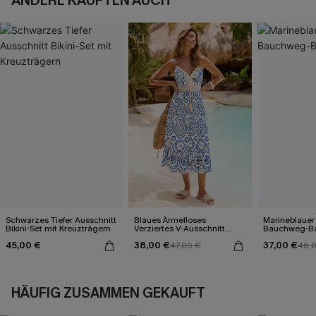
ANDERE KAUFTEN AUCH
Schwarzes Tiefer Ausschnitt
Blaues Ärmelloses
Marineblauer
Bikini-Set mit Kreuzträgern
Verziertes V-Ausschnitt
Bauchweg-B
Midi-Trägerkleid
45,00 €
38,00 €
37,00 €
47,00 €
46,
HÄUFIG ZUSAMMEN GEKAUFT