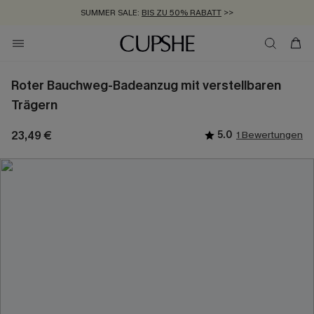
SUMMER SALE:
BIS ZU 50% RABATT
>>
ZUM NEWSLETTER:
KOSTENLOSER VERSAND AB 89 €
BIS ZU -20% EXTRA ERHALTEN
>>
>>
Roter Bauchweg-Badeanzug mit verstellbaren
Trägern
23,49 €
5.0
1 Bewertungen