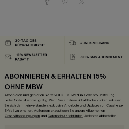
30-TÄGIGES
GRATIS VERSAND
RÜCKGABERECHT
-15% NEWSLETTER-
-20% SMS-ABONNEMENT
RABATT
ABONNIEREN & ERHALTEN 15%
OHNE MBW
Abonnieren und genießen Sie 15% OHNE MBW! *Ein Code pro Bestellung.
Jeder Code ist einmal gültig. Wenn Sie auf diese Schaltfläche klicken, erklären
Sie sich damit einverstanden, exklusive Angebote und Updates von Cupshe per
E-Mail zu erhalten. Außerdem akzeptieren Sie unsere
Allgemeinen
Geschäftsbedingungen
und
Datenschutzrichtlinien
. Jederzeit abbestellen.