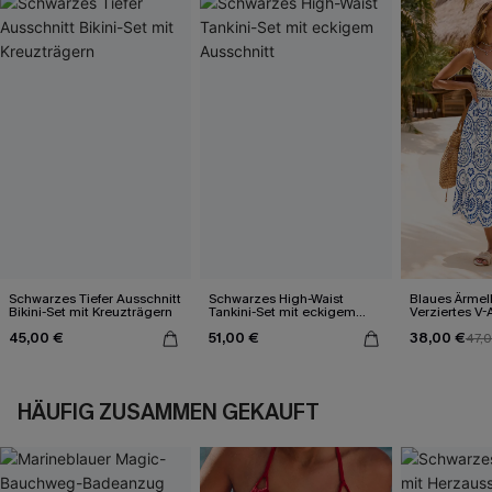
Schwarzes Tiefer Ausschnitt
Schwarzes High-Waist
Blaues Ärmel
Bikini-Set mit Kreuzträgern
Tankini-Set mit eckigem
Verziertes V-
Ausschnitt
Midi-Trägerkl
45,00 €
51,00 €
38,00 €
47,
HÄUFIG ZUSAMMEN GEKAUFT