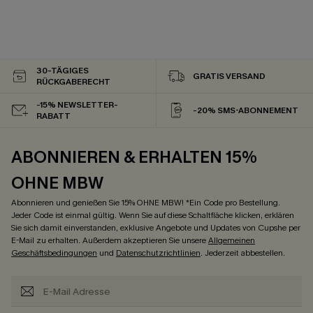
30-TÄGIGES
GRATIS VERSAND
RÜCKGABERECHT
-15% NEWSLETTER-
-20% SMS-ABONNEMENT
RABATT
ABONNIEREN & ERHALTEN 15%
OHNE MBW
Abonnieren und genießen Sie 15% OHNE MBW! *Ein Code pro Bestellung.
Jeder Code ist einmal gültig. Wenn Sie auf diese Schaltfläche klicken, erklären
Sie sich damit einverstanden, exklusive Angebote und Updates von Cupshe per
E-Mail zu erhalten. Außerdem akzeptieren Sie unsere
Allgemeinen
Geschäftsbedingungen
und
Datenschutzrichtlinien
. Jederzeit abbestellen.