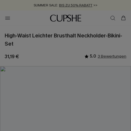
SUMMER SALE:
BIS ZU 50% RABATT
>>
ZUM NEWSLETTER:
KOSTENLOSER VERSAND AB 89 €
BIS ZU -20% EXTRA ERHALTEN
>>
>>
High-Waist Leichter Brusthalt Neckholder-Bikini-
Set
31,19 €
5.0
3 Bewertungen