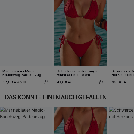
Marineblauer Magic-
Rotes Neckholder-Tanga-
Schwarzes Bik
Bauchweg-Badeanzug
Bikini-Set mit tiefem
Herzausschni
Ausschnitt
37,00 €
41,00 €
45,00 €
46,00 €
DAS KÖNNTE IHNEN AUCH GEFALLEN