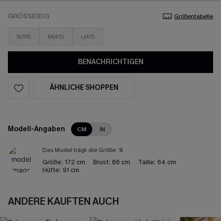
GRÖSSE(EU)
Größentabelle
S(38)
M(40)
L(42)
BENACHRICHTIGEN
ÄHNLICHE SHOPPEN
Modell-Angaben
CM
IN
Das Model trägt die Größe:
S
Größe:
172 cm
Brust:
86 cm
Taille:
64 cm
Hüfte:
91 cm
ANDERE KAUFTEN AUCH