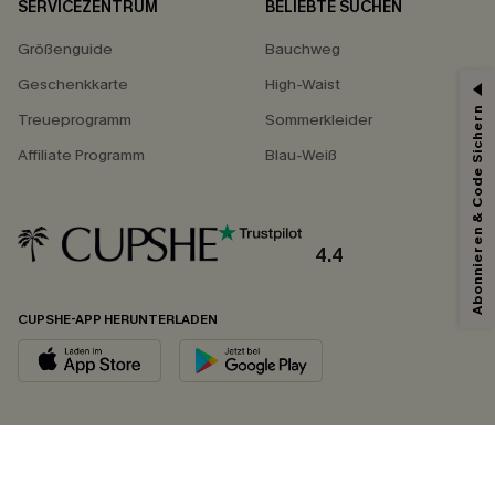
SERVICEZENTRUM
BELIEBTE SUCHEN
Größenguide
Bauchweg
Geschenkkarte
High-Waist
Abonnieren & Code Sichern
Treueprogramm
Sommerkleider
Affiliate Programm
Blau-Weiß
4.4
CUPSHE-APP HERUNTERLADEN
FOLGEN SIE UNS AUF