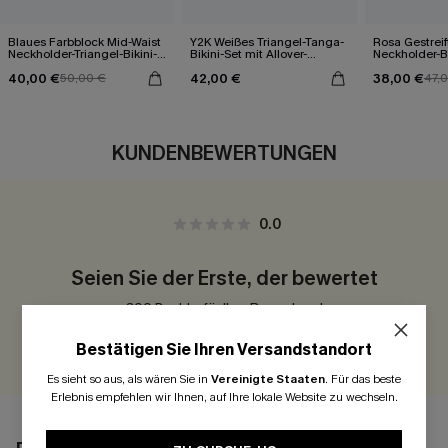
Blaues Farbblock Mid-Waist
Y2K Weißes Triangel-Tanga-
Rosa Gestreif
Neckholder-Triangel-Bikini-
Bikini-Set mit Allover-
Neckholder-Bi
Set
Schriftprint
40,00 €
42,00 €
38,00 €
50,00 €
47,
KUNDENBEWERTUNGEN
0.0
Seien Sie der Erste, der bewertet
300 Punkte für Ihre Bewertung!
BEWERTEN
Bestätigen Sie Ihren Versandstandort
Es sieht so aus, als wären Sie in
Vereinigte Staaten
.
Für das beste
Erlebnis empfehlen wir Ihnen, auf Ihre lokale Website zu wechseln.