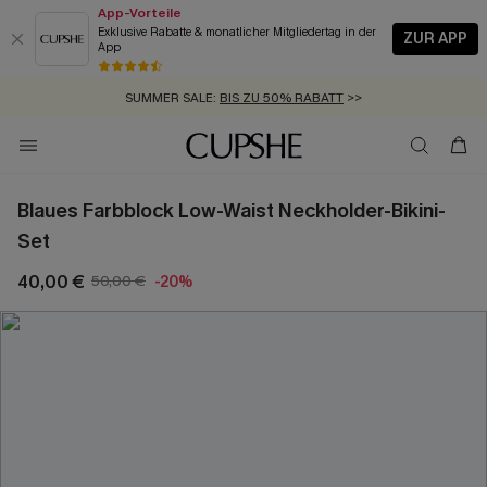
App-Vorteile
Exklusive Rabatte & monatlicher Mitgliedertag in der
ZUR APP
App
GRATIS MASSBAND MIT JEDEM SCHNELLVERSAND-ARTIKEL >>
SUMMER SALE:
BIS ZU 50% RABATT
>>
ZUM NEWSLETTER:
KOSTENLOSER VERSAND AB 89 €
BIS ZU -20% EXTRA ERHALTEN
>>
>>
Blaues Farbblock Low-Waist Neckholder-Bikini-
Set
40,00 €
50,00 €
-20%