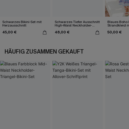
Schwarzes Bikini-Set mit
Schwarzes Tiefer Ausschnitt
Blaues Boho 
Herzausschnitt
High-Waist Neckholder-
Strandkleid 
Bikini-Set
45,00 €
48,00 €
50,00 €
HÄUFIG ZUSAMMEN GEKAUFT