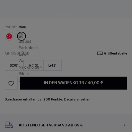
FARBE:
Blau
GRÖSSE(EU)
Größentabelle
S(38)
M(40)
L(42)
IN DEN WARENKORB
/
40,00 €
Sunchaser erhalten ca.
200
Punkte.
Details ansehen
KOSTENLOSER VERSAND AB 89 €